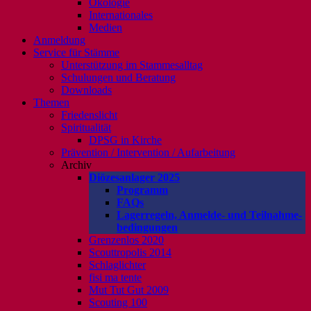
Ökologie
Internationales
Medien
Anmeldung
Service für Stämme
Unterstützung im Stammesalltag
Schulungen und Beratung
Downloads
Themen
Friedenslicht
Spiritualität
DPSG in Kirche
Prävention / Intervention / Aufarbeitung
Archiv
Diözesanlager 2025
Programm
FAQs
Lagerregeln, Anmelde- und Teilnahme-
bedingungen
Grenzenlos 2020
Scouttropolis 2014
Schlaglichter
fisi ma tente
Mut Tut Gut 2009
Scouting 100