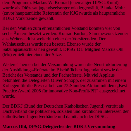
dem Programm. Markus W. Konrad (ehemaliger DPSG-Kurat)
wurde als Diözesanjugendseelsorger wiedergewählt, Bianka Mohr
(zuvor hauptamtliche Referentin der KJG)wurde als hauptamtliche
BDKJ-Vorsitzende gewählt.
Bei den Wahlen zum ehrenamtlichen Vorstand konnten vier von
sechs Ämtern besetzt werden. Konrad Burlon, Stammesvorsitzender
aus Weiterstadt ist weiterhin einer der Vorsitzenden. Der
Wahlausschuss wurde neu besetzt. Ebenso wurde der
Satzungsausschuss neu gewählt. DPSG-DL-Mitglied Marcus Ohl
(Mo) erhielt hier einen der Sitze.
Weitere Themen bei der Versammlung waren die Neustrukturierung
der Ausbildungs-Referate im Bischöflichen Jugendamt sowie der
Bericht des Vorstands und der Fachreferate. Mit viel Applaus
belohnten die Delegierten Oliver Schopp, der zusammen mit einem
Kollegen für die Pressearbeit zur 72-Stunden-Aktion mit dem „Best
Practice Award 2005 für innovative Non-Profit-PR“ ausgezeichnet
wurde.
Der BDKJ (Bund der Deutschen Katholischen Jugend) vertritt als
Dachverband die politischen, sozialen und kirchlichen Interessen der
katholischen Jugendverbände und damit auch der DPSG.
Marcus Ohl, DPSG-Delegierter der BDKJ-Versammlung