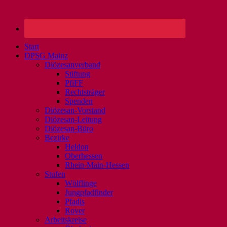
Start
DPSG Mainz
Diözesanverband
Stiftung
PfiFF
Rechtsträger
Spenden
Diözesan-Vorstand
Diözesan-Leitung
Diözesan-Büro
Bezirke
Heldon
Oberhessen
Rhein-Main-Hessen
Stufen
Wölflinge
Jungpfadfinder
Pfadis
Rover
Arbeitskreise