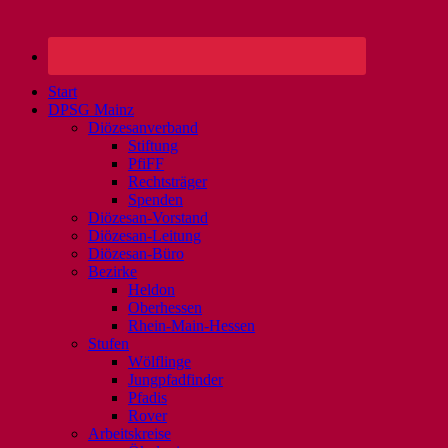
Start
DPSG Mainz
Diözesanverband
Stiftung
PfiFF
Rechtsträger
Spenden
Diözesan-Vorstand
Diözesan-Leitung
Diözesan-Büro
Bezirke
Heldon
Oberhessen
Rhein-Main-Hessen
Stufen
Wölflinge
Jungpfadfinder
Pfadis
Rover
Arbeitskreise