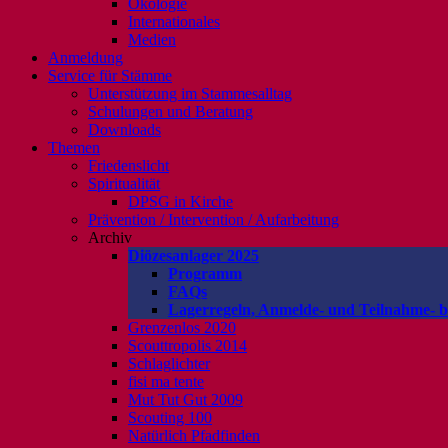
Ökologie
Internationales
Medien
Anmeldung
Service für Stämme
Unterstützung im Stammesalltag
Schulungen und Beratung
Downloads
Themen
Friedenslicht
Spiritualität
DPSG in Kirche
Prävention / Intervention / Aufarbeitung
Archiv
Diözesanlager 2025
Programm
FAQs
Lagerregeln, Anmelde- und Teilnahme- 
Grenzenlos 2020
Scouttropolis 2014
Schlaglichter
fisi ma tente
Mut Tut Gut 2009
Scouting 100
Natürlich Pfadfinden