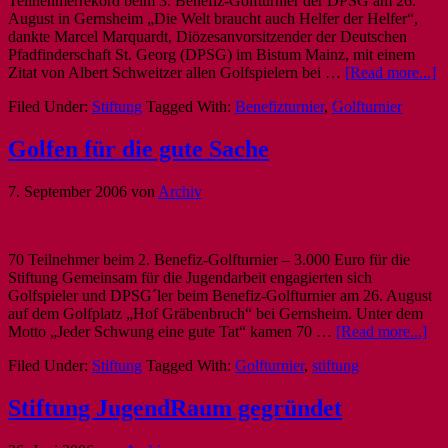
Teilnehmerrekord beim 3. Benefiz-Golfturnier der DPSG am 26.
August in Gernsheim „Die Welt braucht auch Helfer der Helfer“,
dankte Marcel Marquardt, Diözesanvorsitzender der Deutschen
Pfadfinderschaft St. Georg (DPSG) im Bistum Mainz, mit einem
Zitat von Albert Schweitzer allen Golfspielern bei …
[Read more...]
Filed Under:
Stiftung
Tagged With:
Benefizturnier
,
Golfturnier
Golfen für die gute Sache
7. September 2006
von
Archiv
70 Teilnehmer beim 2. Benefiz-Golfturnier – 3.000 Euro für die
Stiftung Gemeinsam für die Jugendarbeit engagierten sich
Golfspieler und DPSG´ler beim Benefiz-Golfturnier am 26. August
auf dem Golfplatz „Hof Gräbenbruch“ bei Gernsheim. Unter dem
Motto „Jeder Schwung eine gute Tat“ kamen 70 …
[Read more...]
Filed Under:
Stiftung
Tagged With:
Golfturnier
,
stiftung
Stiftung JugendRaum gegründet