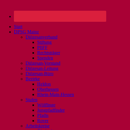
Start
DPSG Mainz
Diözesanverband
Stiftung
PfiFF
Rechtsträger
Spenden
Diözesan-Vorstand
Diözesan-Leitung
Diözesan-Büro
Bezirke
Heldon
Oberhessen
Rhein-Main-Hessen
Stufen
Wölflinge
Jungpfadfinder
Pfadis
Rover
Arbeitskreise