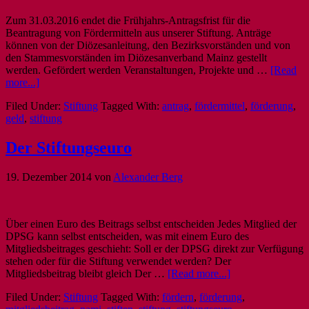
Zum 31.03.2016 endet die Frühjahrs-Antragsfrist für die
Beantragung von Fördermitteln aus unserer Stiftung. Anträge
können von der Diözesanleitung, den Bezirksvorständen und von
den Stammesvorständen im Diözesanverband Mainz gestellt
werden. Gefördert werden Veranstaltungen, Projekte und …
[Read
more...]
Filed Under:
Stiftung
Tagged With:
antrag
,
fördermittel
,
förderung
,
geld
,
stiftung
Der Stiftungseuro
19. Dezember 2014
von
Alexander Berg
Über einen Euro des Beitrags selbst entscheiden Jedes Mitglied der
DPSG kann selbst entscheiden, was mit einem Euro des
Mitgliedsbeitrages geschieht: Soll er der DPSG direkt zur Verfügung
stehen oder für die Stiftung verwendet werden? Der
Mitgliedsbeitrag bleibt gleich Der …
[Read more...]
Filed Under:
Stiftung
Tagged With:
fördern
,
förderung
,