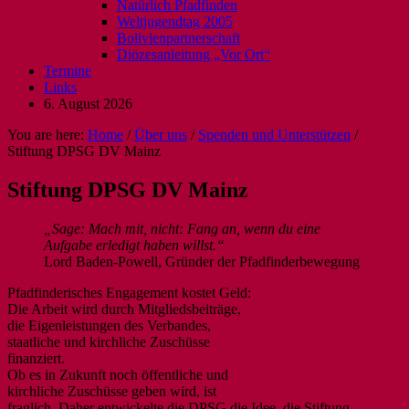
Natürlich Pfadfinden
Weltjugendtag 2005
Bolivienpartnerschaft
Diözesanleitung „Vor Ort“
Termine
Links
6. August 2026
You are here:
Home
/
Über uns
/
Spenden und Unterstützen
/
Stiftung DPSG DV Mainz
Stiftung DPSG DV Mainz
„Sage: Mach mit, nicht: Fang an, wenn du eine
Aufgabe erledigt haben willst.“
Lord Baden-Powell, Gründer der Pfadfinderbewegung
Pfadfinderisches Engagement kostet Geld:
Die Arbeit wird durch Mitgliedsbeiträge,
die Eigenleistungen des Verbandes,
staatliche und kirchliche Zuschüsse
finanziert.
Ob es in Zukunft noch öffentliche und
kirchliche Zuschüsse geben wird, ist
fraglich. Daher entwickelte die DPSG die Idee, die Stiftung