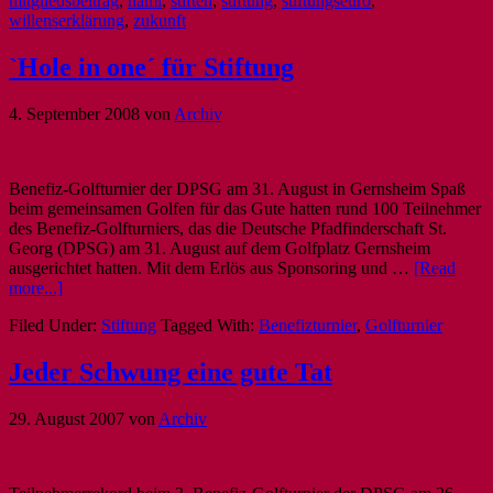
mitgliedsbeitrag
,
nami
,
stiften
,
stiftung
,
stiftungseuro
,
willenserklärung
,
zukunft
`Hole in one´ für Stiftung
4. September 2008
von
Archiv
Benefiz-Golfturnier der DPSG am 31. August in Gernsheim Spaß
beim gemeinsamen Golfen für das Gute hatten rund 100 Teilnehmer
des Benefiz-Golfturniers, das die Deutsche Pfadfinderschaft St.
Georg (DPSG) am 31. August auf dem Golfplatz Gernsheim
ausgerichtet hatten. Mit dem Erlös aus Sponsoring und …
[Read
more...]
Filed Under:
Stiftung
Tagged With:
Benefizturnier
,
Golfturnier
Jeder Schwung eine gute Tat
29. August 2007
von
Archiv