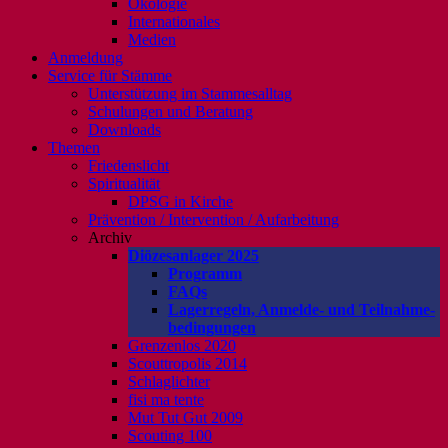
Ökologie
Internationales
Medien
Anmeldung
Service für Stämme
Unterstützung im Stammesalltag
Schulungen und Beratung
Downloads
Themen
Friedenslicht
Spiritualität
DPSG in Kirche
Prävention / Intervention / Aufarbeitung
Archiv
Diözesanlager 2025
Programm
FAQs
Lagerregeln, Anmelde- und Teilnahme-
bedingungen
Grenzenlos 2020
Scouttropolis 2014
Schlaglichter
fisi ma tente
Mut Tut Gut 2009
Scouting 100