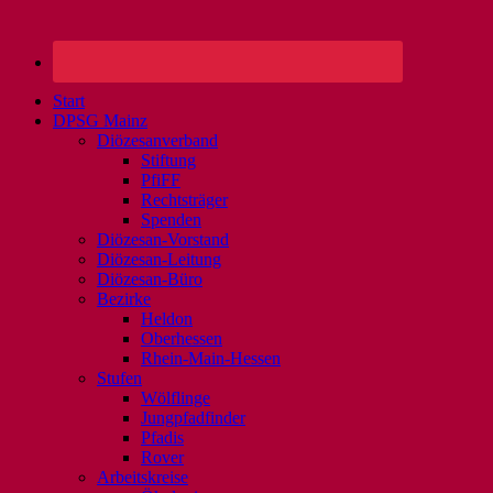
Start
DPSG Mainz
Diözesanverband
Stiftung
PfiFF
Rechtsträger
Spenden
Diözesan-Vorstand
Diözesan-Leitung
Diözesan-Büro
Bezirke
Heldon
Oberhessen
Rhein-Main-Hessen
Stufen
Wölflinge
Jungpfadfinder
Pfadis
Rover
Arbeitskreise