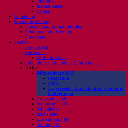
Ökologie
Internationales
Medien
Anmeldung
Service für Stämme
Unterstützung im Stammesalltag
Schulungen und Beratung
Downloads
Themen
Friedenslicht
Spiritualität
DPSG in Kirche
Prävention / Intervention / Aufarbeitung
Archiv
Diözesanlager 2025
Programm
FAQs
Lagerregeln, Anmelde- und Teilnahme-
bedingungen
Grenzenlos 2020
Scouttropolis 2014
Schlaglichter
fisi ma tente
Mut Tut Gut 2009
Scouting 100