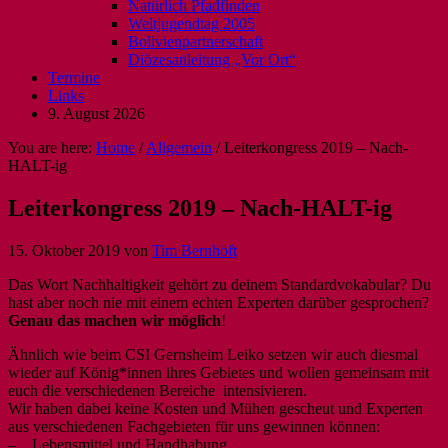
Natürlich Pfadfinden
Weltjugendtag 2005
Bolivienpartnerschaft
Diözesanleitung „Vor Ort“
Termine
Links
9. August 2026
You are here:
Home
/
Allgemein
/
Leiterkongress 2019 – Nach-
HALT-ig
Leiterkongress 2019 – Nach-HALT-ig
15. Oktober 2019
von
Tim Bernhöft
Das Wort Nachhaltigkeit gehört zu deinem Standardvokabular? Du
hast aber noch nie mit einem echten Experten darüber gesprochen?
Genau das machen wir möglich
!
Ähnlich wie beim CSI Gernsheim Leiko setzen wir auch diesmal
wieder auf König*innen ihres Gebietes und wollen gemeinsam mit
euch die verschiedenen Bereiche
intensivieren.
Wir haben dabei keine Kosten und Mühen gescheut und Experten
aus verschiedenen Fachgebieten für uns gewinnen können:
–
Lebensmittel und Handhabung