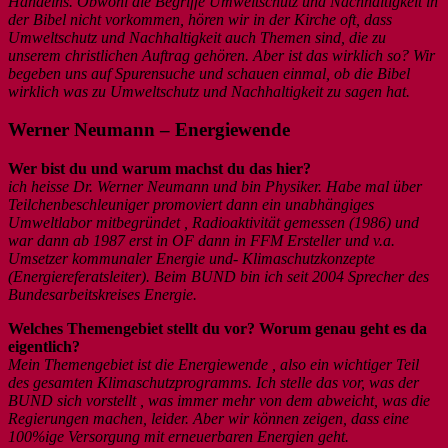
Handelns. Obwohl die Begriffe Umweltschutz und Nachhaltigkeit in
der Bibel nicht vorkommen, hören wir in der Kirche oft, dass
Umweltschutz und Nachhaltigkeit auch Themen sind, die zu
unserem christlichen Auftrag gehören. Aber ist das wirklich so? Wir
begeben uns auf Spurensuche und schauen einmal, ob die Bibel
wirklich was zu Umweltschutz und Nachhaltigkeit zu sagen hat.
Werner Neumann – Energiewende
Wer bist du und warum machst du das hier?
ich heisse Dr. Werner Neumann und bin Physiker. Habe mal über
Teilchenbeschleuniger promoviert dann ein unabhängiges
Umweltlabor mitbegründet , Radioaktivität gemessen (1986) und
war dann ab 1987 erst in OF dann in FFM Ersteller und v.a.
Umsetzer kommunaler Energie und- Klimaschutzkonzepte
(Energiereferatsleiter). Beim BUND bin ich seit 2004 Sprecher des
Bundesarbeitskreises Energie.
Welches Themengebiet stellt du vor? Worum genau geht es da
eigentlich?
Mein Themengebiet ist die Energiewende , also ein wichtiger Teil
des gesamten Klimaschutzprogramms. Ich stelle das vor, was der
BUND sich vorstellt , was immer mehr von dem abweicht, was die
Regierungen machen, leider. Aber wir können zeigen, dass eine
100%ige Versorgung mit erneuerbaren Energien geht.