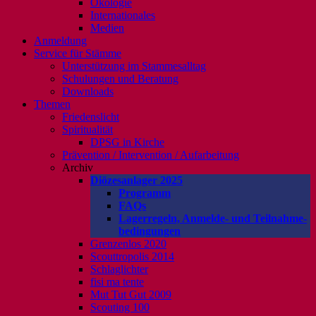
Ökologie
Internationales
Medien
Anmeldung
Service für Stämme
Unterstützung im Stammesalltag
Schulungen und Beratung
Downloads
Themen
Friedenslicht
Spiritualität
DPSG in Kirche
Prävention / Intervention / Aufarbeitung
Archiv
Diözesanlager 2025
Programm
FAQs
Lagerregeln, Anmelde- und Teilnahme-
bedingungen
Grenzenlos 2020
Scouttropolis 2014
Schlaglichter
fisi ma tente
Mut Tut Gut 2009
Scouting 100