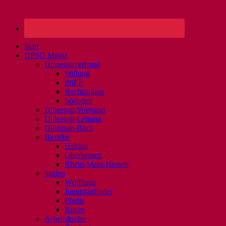
Start
DPSG Mainz
Diözesanverband
Stiftung
PfiFF
Rechtsträger
Spenden
Diözesan-Vorstand
Diözesan-Leitung
Diözesan-Büro
Bezirke
Heldon
Oberhessen
Rhein-Main-Hessen
Stufen
Wölflinge
Jungpfadfinder
Pfadis
Rover
Arbeitskreise