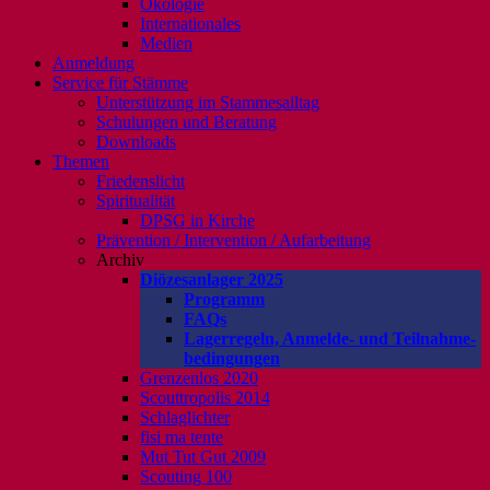
Ökologie
Internationales
Medien
Anmeldung
Service für Stämme
Unterstützung im Stammesalltag
Schulungen und Beratung
Downloads
Themen
Friedenslicht
Spiritualität
DPSG in Kirche
Prävention / Intervention / Aufarbeitung
Archiv
Diözesanlager 2025
Programm
FAQs
Lagerregeln, Anmelde- und Teilnahme-
bedingungen
Grenzenlos 2020
Scouttropolis 2014
Schlaglichter
fisi ma tente
Mut Tut Gut 2009
Scouting 100