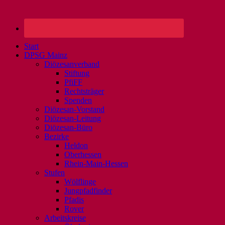
Start
DPSG Mainz
Diözesanverband
Stiftung
PfiFF
Rechtsträger
Spenden
Diözesan-Vorstand
Diözesan-Leitung
Diözesan-Büro
Bezirke
Heldon
Oberhessen
Rhein-Main-Hessen
Stufen
Wölflinge
Jungpfadfinder
Pfadis
Rover
Arbeitskreise