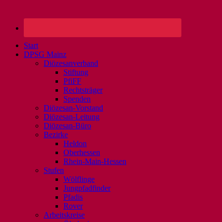
Start
DPSG Mainz
Diözesanverband
Stiftung
PfiFF
Rechtsträger
Spenden
Diözesan-Vorstand
Diözesan-Leitung
Diözesan-Büro
Bezirke
Heldon
Oberhessen
Rhein-Main-Hessen
Stufen
Wölflinge
Jungpfadfinder
Pfadis
Rover
Arbeitskreise