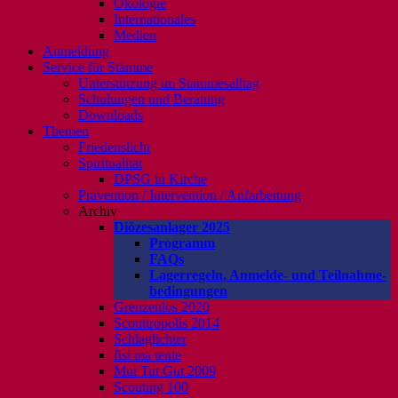
Ökologie
Internationales
Medien
Anmeldung
Service für Stämme
Unterstützung im Stammesalltag
Schulungen und Beratung
Downloads
Themen
Friedenslicht
Spiritualität
DPSG in Kirche
Prävention / Intervention / Aufarbeitung
Archiv
Diözesanlager 2025
Programm
FAQs
Lagerregeln, Anmelde- und Teilnahme-
bedingungen
Grenzenlos 2020
Scouttropolis 2014
Schlaglichter
fisi ma tente
Mut Tut Gut 2009
Scouting 100