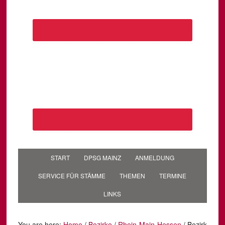
START
DPSG MAINZ
ANMELDUNG
SERVICE FÜR STÄMME
THEMEN
TERMINE
LINKS
You are here:
Home
/
Bezirke
/
Rhein-Main-Hessen
/
Bezirk