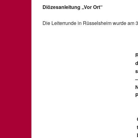
Diözesanleitung „Vor Ort“
Die Leiterrunde in Rüsselsheim wurde am 3
R
d
s
–