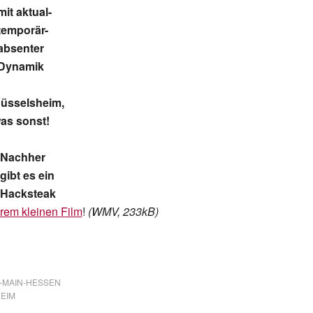
mit aktual-
temporär-
absenter
Dynamik
üsselsheim,
as sonst!
Nachher
gibt es ein
Hacksteak
rem kleinen Film
!
(WMV, 233kB)
-MAIN-HESSEN
EIM