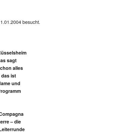
1.01.2004 besucht.
üsselsheim
as sagt
chon alles
 das ist
Name und
Programm
Compagna
terre – die
Leiterrunde