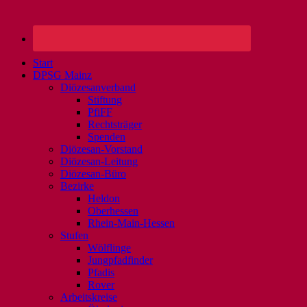
Start
DPSG Mainz
Diözesanverband
Stiftung
PfiFF
Rechtsträger
Spenden
Diözesan-Vorstand
Diözesan-Leitung
Diözesan-Büro
Bezirke
Heldon
Oberhessen
Rhein-Main-Hessen
Stufen
Wölflinge
Jungpfadfinder
Pfadis
Rover
Arbeitskreise