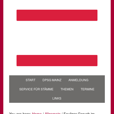
START
DPSG MAINZ
ANMELDUNG
SERVICE FÜR STÄMME
THEMEN
TERMINE
LINKS
You are here:
Home
/
Allgemein
/
Fauliger Geruch im