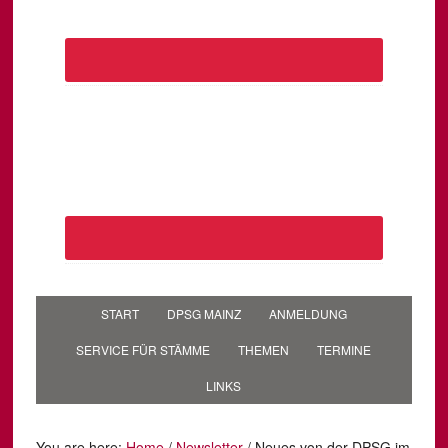
START
DPSG MAINZ
ANMELDUNG
SERVICE FÜR STÄMME
THEMEN
TERMINE
LINKS
You are here:
Home
/
Newsletter
/
Neues von der DPSG im