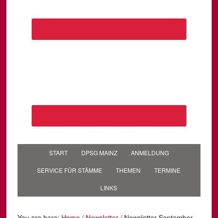
START
DPSG MAINZ
ANMELDUNG
SERVICE FÜR STÄMME
THEMEN
TERMINE
LINKS
You are here:
Home
/
Newsletter
/
Newsletter September