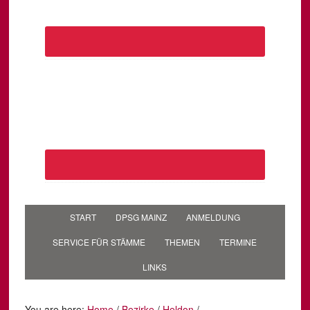
START
DPSG MAINZ
ANMELDUNG
SERVICE FÜR STÄMME
THEMEN
TERMINE
LINKS
You are here:
Home
/
Bezirke
/
Heldon
/