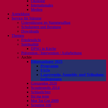
Ökologie
Internationales
Medien
Anmeldung
Service für Stämme
Unterstützung im Stammesalltag
Schulungen und Beratung
Downloads
Themen
Friedenslicht
Spiritualität
DPSG in Kirche
Prävention / Intervention / Aufarbeitung
Archiv
Diözesanlager 2025
Programm
FAQs
Lagerregeln, Anmelde- und Teilnahme-
bedingungen
Grenzenlos 2020
Scouttropolis 2014
Schlaglichter
fisi ma tente
Mut Tut Gut 2009
Scouting 100