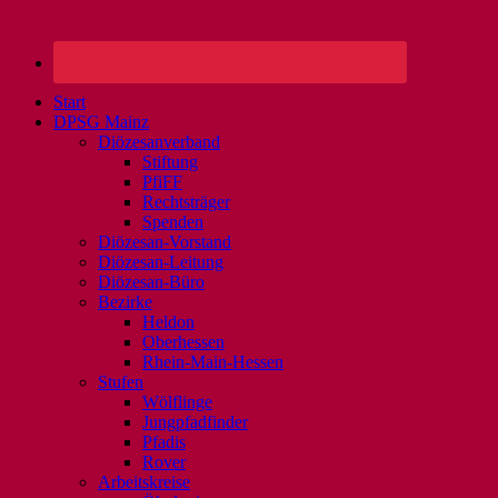
Start
DPSG Mainz
Diözesanverband
Stiftung
PfiFF
Rechtsträger
Spenden
Diözesan-Vorstand
Diözesan-Leitung
Diözesan-Büro
Bezirke
Heldon
Oberhessen
Rhein-Main-Hessen
Stufen
Wölflinge
Jungpfadfinder
Pfadis
Rover
Arbeitskreise