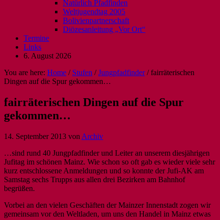
Natürlich Pfadfinden
Weltjugendtag 2005
Bolivienpartnerschaft
Diözesanleitung „Vor Ort“
Termine
Links
6. August 2026
You are here:
Home
/
Stufen
/
Jungpfadfinder
/
fairräterischen
Dingen auf die Spur gekommen…
fairräterischen Dingen auf die Spur
gekommen…
14. September 2013
von
Archiv
…sind rund 40 Jungpfadfinder und Leiter an unserem diesjährigen
Jufitag im schönen Mainz. Wie schon so oft gab es wieder viele sehr
kurz entschlossene Anmeldungen und so konnte der Jufi-AK am
Samstag sechs Trupps aus allen drei Bezirken am Bahnhof
begrüßen.
Vorbei an den vielen Geschäften der Mainzer Innenstadt zogen wir
gemeinsam vor den Weltladen, um uns den Handel in Mainz etwas