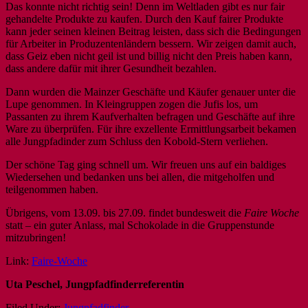
Das konnte nicht richtig sein! Denn im Weltladen gibt es nur fair
gehandelte Produkte zu kaufen. Durch den Kauf fairer Produkte
kann jeder seinen kleinen Beitrag leisten, dass sich die Bedingungen
für Arbeiter in Produzentenländern bessern. Wir zeigen damit auch,
dass Geiz eben nicht geil ist und billig nicht den Preis haben kann,
dass andere dafür mit ihrer Gesundheit bezahlen.
Dann wurden die Mainzer Geschäfte und Käufer genauer unter die
Lupe genommen. In Kleingruppen zogen die Jufis los, um
Passanten zu ihrem Kaufverhalten befragen und Geschäfte auf ihre
Ware zu überprüfen. Für ihre exzellente Ermittlungsarbeit bekamen
alle Jungpfadinder zum Schluss den Kobold-Stern verliehen.
Der schöne Tag ging schnell um. Wir freuen uns auf ein baldiges
Wiedersehen und bedanken uns bei allen, die mitgeholfen und
teilgenommen haben.
Übrigens, vom 13.09. bis 27.09. findet bundesweit die
Faire Woche
statt – ein guter Anlass, mal Schokolade in die Gruppenstunde
mitzubringen!
Link:
Faire-Woche
Uta Peschel, Jungpfadfinderreferentin
Filed Under:
Jungpfadfinder