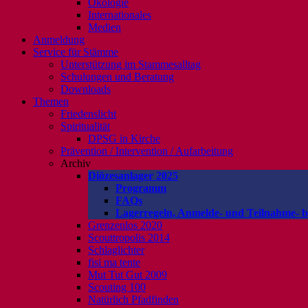
Ökologie
Internationales
Medien
Anmeldung
Service für Stämme
Unterstützung im Stammesalltag
Schulungen und Beratung
Downloads
Themen
Friedenslicht
Spiritualität
DPSG in Kirche
Prävention / Intervention / Aufarbeitung
Archiv
Diözesanlager 2025
Programm
FAQs
Lagerregeln, Anmelde- und Teilnahme- 
Grenzenlos 2020
Scouttropolis 2014
Schlaglichter
fisi ma tente
Mut Tut Gut 2009
Scouting 100
Natürlich Pfadfinden