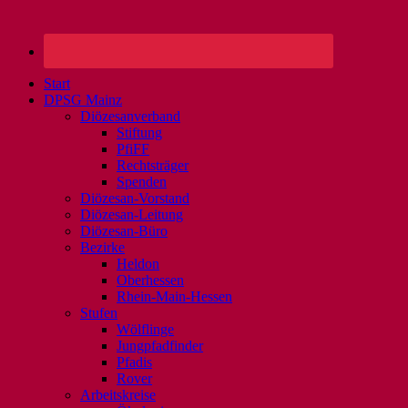
Start
DPSG Mainz
Diözesanverband
Stiftung
PfiFF
Rechtsträger
Spenden
Diözesan-Vorstand
Diözesan-Leitung
Diözesan-Büro
Bezirke
Heldon
Oberhessen
Rhein-Main-Hessen
Stufen
Wölflinge
Jungpfadfinder
Pfadis
Rover
Arbeitskreise