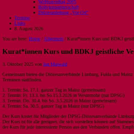
Weltjugendtag 2005
Bolivienpartnerschaft
Diözesanleitung „Vor Ort“
Termine
Links
8. August 2026
You are here:
Home
/
Allgemein
/
Kurat*innen Kurs und BDKJ geistl
Kurat*innen Kurs und BDKJ geistliche Ve
3. Oktober 2025
von
Jan Maiwald
Gemeinsam bieten die Diözesanverbände Limburg, Fulda und Mainz ei
Terminen stattfinden.
1. Termin: Sa. 17.1. ganzer Tag in Mainz (gemeinsam)
2. Termin: Fr. 13.3. bis So.15.3.2026 in Westernohe (nur DPSG)
3. Termin: Do. 30.4. bis So. 3.5.2026 in Mainz (gemeinsam)
4. Termin: Sa. 30.5. ganzer Tag in Mainz (nur DPSG)
Der Kurs kostet für Mitglieder der DPSG-Diözesanverbände Limbur
Der Kurs ist für alle geeignet, die sich vorstellen können auf Stam
der Kurs für jede interessierte Person aus den Verbänden offen. Empfo