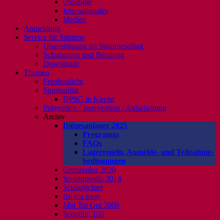
Ökologie
Internationales
Medien
Anmeldung
Service für Stämme
Unterstützung im Stammesalltag
Schulungen und Beratung
Downloads
Themen
Friedenslicht
Spiritualität
DPSG in Kirche
Prävention / Intervention / Aufarbeitung
Archiv
Diözesanlager 2025
Programm
FAQs
Lagerregeln, Anmelde- und Teilnahme-
bedingungen
Grenzenlos 2020
Scouttropolis 2014
Schlaglichter
fisi ma tente
Mut Tut Gut 2009
Scouting 100