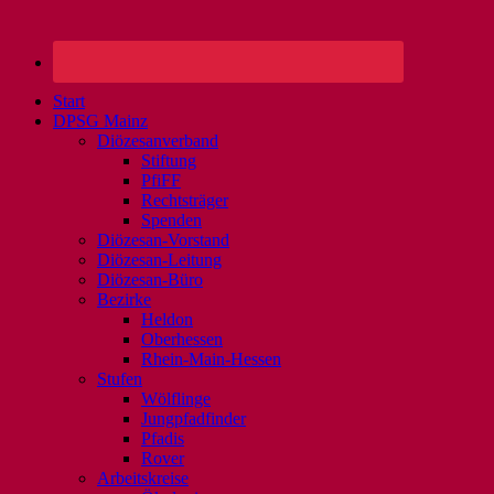
Start
DPSG Mainz
Diözesanverband
Stiftung
PfiFF
Rechtsträger
Spenden
Diözesan-Vorstand
Diözesan-Leitung
Diözesan-Büro
Bezirke
Heldon
Oberhessen
Rhein-Main-Hessen
Stufen
Wölflinge
Jungpfadfinder
Pfadis
Rover
Arbeitskreise