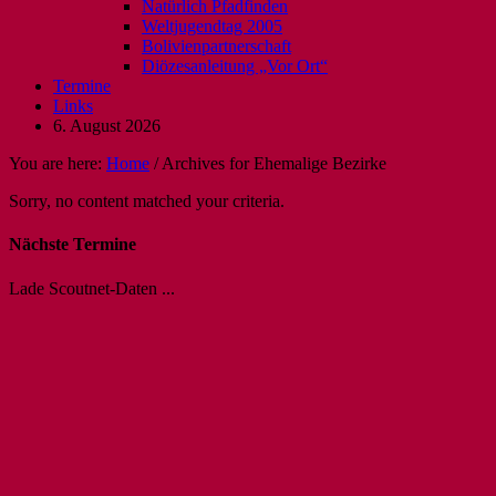
Natürlich Pfadfinden
Weltjugendtag 2005
Bolivienpartnerschaft
Diözesanleitung „Vor Ort“
Termine
Links
6. August 2026
You are here:
Home
/
Archives for Ehemalige Bezirke
Sorry, no content matched your criteria.
Nächste Termine
Lade Scoutnet-Daten ...