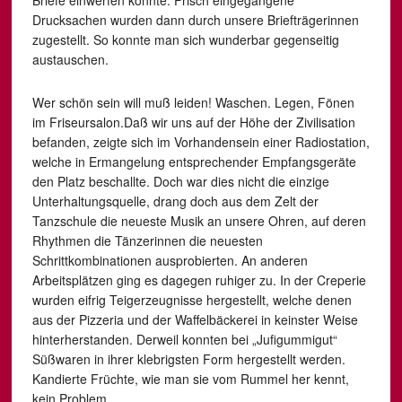
Briefe einwerfen konnte. Frisch eingegangene
Drucksachen wurden dann durch unsere Briefträgerinnen
zugestellt. So konnte man sich wunderbar gegenseitig
austauschen.
Wer schön sein will muß leiden! Waschen. Legen, Fönen
im Friseursalon.Daß wir uns auf der Höhe der Zivilisation
befanden, zeigte sich im Vorhandensein einer Radiostation,
welche in Ermangelung entsprechender Empfangsgeräte
den Platz beschallte. Doch war dies nicht die einzige
Unterhaltungsquelle, drang doch aus dem Zelt der
Tanzschule die neueste Musik an unsere Ohren, auf deren
Rhythmen die Tänzerinnen die neuesten
Schrittkombinationen ausprobierten. An anderen
Arbeitsplätzen ging es dagegen ruhiger zu. In der Creperie
wurden eifrig Teigerzeugnisse hergestellt, welche denen
aus der Pizzeria und der Waffelbäckerei in keinster Weise
hinterherstanden. Derweil konnten bei „Jufigummigut“
Süßwaren in ihrer klebrigsten Form hergestellt werden.
Kandierte Früchte, wie man sie vom Rummel her kennt,
kein Problem.