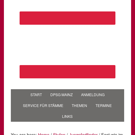
START
DPSG MAINZ
ANMELDUNG
SERVICE FÜR STÄMME
THEMEN
TERMINE
LINKS
You are here:
Home
/
Stufen
/
Jungpfadfinder
/
Fast wie im