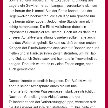
Sonne auf uns niederbrannte, zog gegen Eröffnung des
Lagers ein Gewitter herauf. Langsam verdunkelte sich um
uns herum der Himmel. Aus der Feme konnte man die
Regenwolken beobachten, die sich langsam grollend um
uns herum näher zogen. Jedoch eine Stunde lang nicht
richtig herankamen. Die Blitze vollführten dabei ein
imposantes Schauspiel am Himmel. Doch als es dann mit
unserer Auftaktveranstaltung losgehen sollte, hatte auch
uns das Wetter eingeholt. So kam es, daß bei den ersten
Klängen der Bluefo-Kassette dies viele für Donner über uns
hielten und in Panik zu ihren Zelten strömten, um ihr Hab
und Gut, sprich Schlafsack und Isomatte in Trockenheit zu
bringen. Dadurch wurde es in vielen Zelten enger, aber
auch gemütlicher.
Danach konnte es endlich losgehen. Der Auftakt wurde
aber in seiner Atmosphäre durch die um uns
herunterströmenden Wassermassen stark beeinträchtigt.
Nach der Vorstellung des Ablaufplanes und der
Teilnehmerinnen der Vorbereitungsgruppe, verteilten sich
die Jufis wieder auf ihre Schlafstät-ten, um ihre Zelte vor