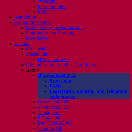
Ökologie
Internationales
Medien
Anmeldung
Service für Stämme
Unterstützung im Stammesalltag
Schulungen und Beratung
Downloads
Themen
Friedenslicht
Spiritualität
DPSG in Kirche
Prävention / Intervention / Aufarbeitung
Archiv
Diözesanlager 2025
Programm
FAQs
Lagerregeln, Anmelde- und Teilnahme-
bedingungen
Grenzenlos 2020
Scouttropolis 2014
Schlaglichter
fisi ma tente
Mut Tut Gut 2009
Scouting 100