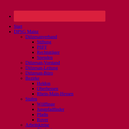
Start
DPSG Mainz
Diözesanverband
Stiftung
PfiFF
Rechtsträger
Spenden
Diözesan-Vorstand
Diözesan-Leitung
Diözesan-Büro
Bezirke
Heldon
Oberhessen
Rhein-Main-Hessen
Stufen
Wölflinge
Jungpfadfinder
Pfadis
Rover
Arbeitskreise