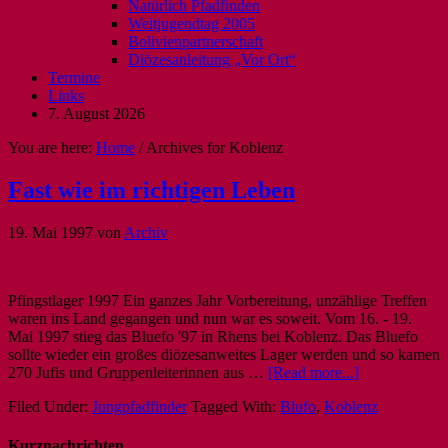
Natürlich Pfadfinden
Weltjugendtag 2005
Bolivienpartnerschaft
Diözesanleitung „Vor Ort“
Termine
Links
7. August 2026
You are here:
Home
/
Archives for Koblenz
Fast wie im richtigen Leben
19. Mai 1997
von
Archiv
Pfingstlager 1997 Ein ganzes Jahr Vorbereitung, unzählige Treffen
waren ins Land gegangen und nun war es soweit. Vom 16. - 19.
Mai 1997 stieg das Bluefo '97 in Rhens bei Koblenz. Das Bluefo
sollte wieder ein großes diözesanweites Lager werden und so kamen
270 Jufis und Gruppenleiterinnen aus …
[Read more...]
Filed Under:
Jungpfadfinder
Tagged With:
Blufo
,
Koblenz
Kurznachrichten