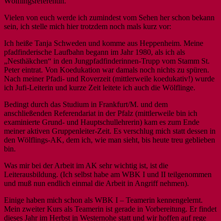
Wölflingsreferentin.
Vielen von euch werde ich zumindest vom Sehen her schon bekann
sein, ich stelle mich hier trotzdem noch mals kurz vor:
Ich heiße Tanja Schweden und komme aus Heppenheim. Meine
pfadfinderische Laufbahn begann im Jahr 1980, als ich als
„Nesthäkchen“ in den Jungpfadfinderinnen-Trupp vom Stamm St.
Peter eintrat. Von Koedukation war damals noch nichts zu spüren.
Nach meiner Pfadi- und Roverzeit (mittlerweile koedukativ!) wurde
ich Jufi-Leiterin und kurze Zeit leitete ich auch die Wölflinge.
Bedingt durch das Studium in Frankfurt/M. und dem
anschließenden Referendariat in der Pfalz (mittlerweile bin ich
examinierte Grund- und Hauptschullehrerin) kam es zum Ende
meiner aktiven Gruppenleiter-Zeit. Es verschlug mich statt dessen in
den Wölflings-AK, dem ich, wie man sieht, bis heute treu geblieben
bin.
Was mir bei der Arbeit im AK sehr wichtig ist, ist die
Leiterausbildung. (Ich selbst habe am WBK I und II teilgenommen
und muß nun endlich einmal die Arbeit in Angriff nehmen).
Einige haben mich schon als WBK I – Teamerin kennengelernt.
Mein zweiter Kurs als Teamerin ist gerade in Vorbereitung. Er findet
dieses Jahr im Herbst in Westernohe statt und wir hoffen auf rege