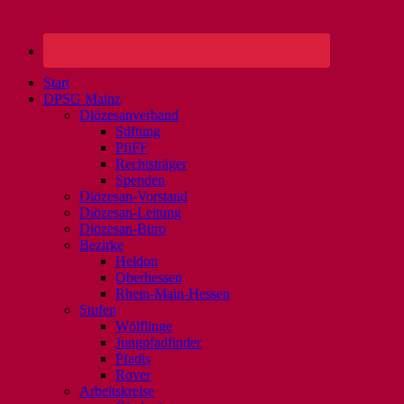
Start
DPSG Mainz
Diözesanverband
Stiftung
PfiFF
Rechtsträger
Spenden
Diözesan-Vorstand
Diözesan-Leitung
Diözesan-Büro
Bezirke
Heldon
Oberhessen
Rhein-Main-Hessen
Stufen
Wölflinge
Jungpfadfinder
Pfadis
Rover
Arbeitskreise