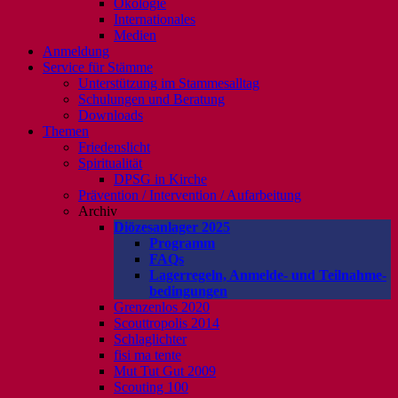
Ökologie
Internationales
Medien
Anmeldung
Service für Stämme
Unterstützung im Stammesalltag
Schulungen und Beratung
Downloads
Themen
Friedenslicht
Spiritualität
DPSG in Kirche
Prävention / Intervention / Aufarbeitung
Archiv
Diözesanlager 2025
Programm
FAQs
Lagerregeln, Anmelde- und Teilnahme-
bedingungen
Grenzenlos 2020
Scouttropolis 2014
Schlaglichter
fisi ma tente
Mut Tut Gut 2009
Scouting 100