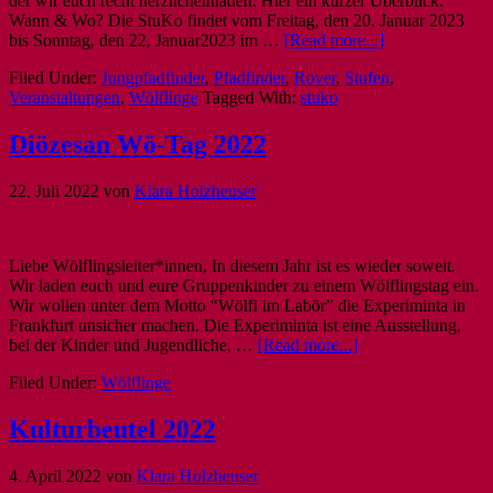
der wir euch recht herzlicheinladen. Hier ein kurzer Überblick.
Wann & Wo? Die StuKo findet vom Freitag, den 20. Januar 2023
bis Sonntag, den 22, Januar2023 im …
[Read more...]
Filed Under:
Jungpfadfinder
,
Pfadfinder
,
Rover
,
Stufen
,
Veranstaltungen
,
Wölflinge
Tagged With:
stuko
Diözesan Wö-Tag 2022
22. Juli 2022
von
Klara Holzheuser
Liebe Wölflingsleiter*innen, In diesem Jahr ist es wieder soweit.
Wir laden euch und eure Gruppenkinder zu einem Wölflingstag ein.
Wir wollen unter dem Motto “Wölfi im Labör” die Experiminta in
Frankfurt unsicher machen. Die Experiminta ist eine Ausstellung,
bei der Kinder und Jugendliche, …
[Read more...]
Filed Under:
Wölflinge
Kulturbeutel 2022
4. April 2022
von
Klara Holzheuser