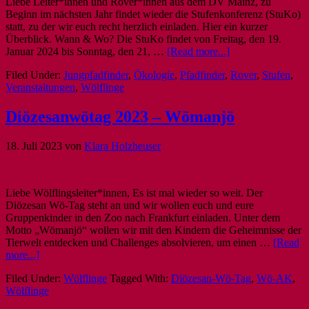
Liebe Leiter*innen und Rover*innen aus dem DV Mainz, zu
Beginn im nächsten Jahr findet wieder die Stufenkonferenz (StuKo)
statt, zu der wir euch recht herzlich einladen. Hier ein kurzer
Überblick. Wann & Wo? Die StuKo findet von Freitag, den 19.
Januar 2024 bis Sonntag, den 21, …
[Read more...]
Filed Under:
Jungpfadfinder
,
Ökologie
,
Pfadfinder
,
Rover
,
Stufen
,
Veranstaltungen
,
Wölflinge
Diözesanwötag 2023 – Wömanjö
18. Juli 2023
von
Klara Holzheuser
Liebe Wölflingsleiter*innen, Es ist mal wieder so weit. Der
Diözesan Wö-Tag steht an und wir wollen euch und eure
Gruppenkinder in den Zoo nach Frankfurt einladen. Unter dem
Motto „Wömanjö“ wollen wir mit den Kindern die Geheimnisse der
Tierwelt entdecken und Challenges absolvieren, um einen …
[Read
more...]
Filed Under:
Wölflinge
Tagged With:
Diözesan-Wö-Tag
,
Wö-AK
,
Wölflinge