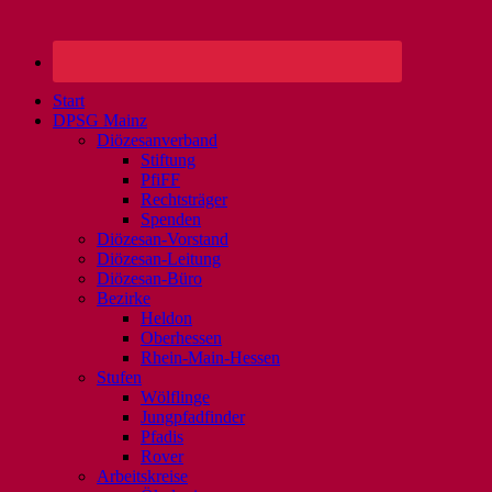
Start
DPSG Mainz
Diözesanverband
Stiftung
PfiFF
Rechtsträger
Spenden
Diözesan-Vorstand
Diözesan-Leitung
Diözesan-Büro
Bezirke
Heldon
Oberhessen
Rhein-Main-Hessen
Stufen
Wölflinge
Jungpfadfinder
Pfadis
Rover
Arbeitskreise