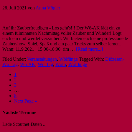
26. Juli 2021
von
Anna Vögler
Auf ihr Zauberfreudigen - Los geht's!!! Der Wö-AK lädt ein zu
einem fulminanten Nachmittag voller Zauber und Wunder! Logt
euch ein und werdet verzaubert. Wir bieten euch eine professionelle
Zaubershow, Spiel, Spaß und ein paar Tricks zum selber lernen.
Wann: 11.9.2021 15:00-18:00 (im …
[Read more...]
Filed Under:
Veranstaltungen
,
Wölflinge
Tagged With:
Diözesan-
Wö-Tag
,
Wö-AK
,
Wö-Tag
,
Wölfi
,
Wölflinge
1
2
3
…
8
Next Page »
Nächste Termine
Lade Scoutnet-Daten ...