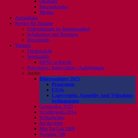
Ökologie
Internationales
Medien
Anmeldung
Service für Stämme
Unterstützung im Stammesalltag
Schulungen und Beratung
Downloads
Themen
Friedenslicht
Spiritualität
DPSG in Kirche
Prävention / Intervention / Aufarbeitung
Archiv
Diözesanlager 2025
Programm
FAQs
Lagerregeln, Anmelde- und Teilnahme-
bedingungen
Grenzenlos 2020
Scouttropolis 2014
Schlaglichter
fisi ma tente
Mut Tut Gut 2009
Scouting 100