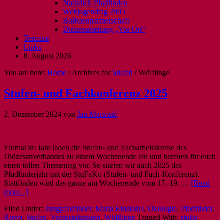
Natürlich Pfadfinden
Weltjugendtag 2005
Bolivienpartnerschaft
Diözesanleitung „Vor Ort“
Termine
Links
8. August 2026
You are here:
Home
/
Archives for
Stufen
/
Wölflinge
Stufen- und Fachkonferenz 2025
2. Dezember 2024
von
Jan Maiwald
Einmal im Jahr laden die Stufen- und Facharbeitskreise des
Diözesanverbandes zu einem Wochenende ein und bereiten für euch
einen tollen Thementag vor. So starten wir auch 2025 das
Pfadfinderjahr mit der StuFaKo (Stufen- und Fach-Konferenz).
Stattfinden wird das ganze am Wochenende vom 17.-19. …
[Read
more...]
Filed Under:
Jungpfadfinder
,
Maria Einsiedel
,
Ökologie
,
Pfadfinder
,
Rover
,
Stufen
,
Veranstaltungen
,
Wölflinge
Tagged With:
stuko