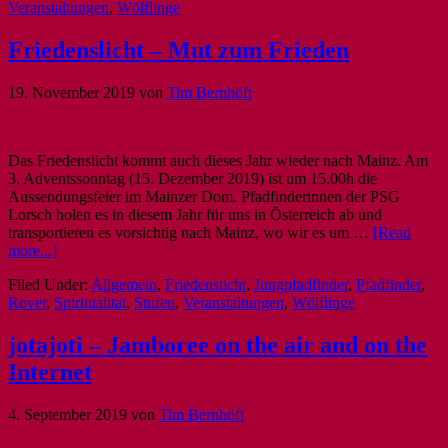
Veranstaltungen
,
Wölflinge
Friedenslicht – Mut zum Frieden
19. November 2019
von
Tim Bernhöft
Das Friedenslicht kommt auch dieses Jahr wieder nach Mainz. Am
3. Adventssonntag (15. Dezember 2019) ist um 15.00h die
Aussendungsfeier im Mainzer Dom. Pfadfinderinnen der PSG
Lorsch holen es in diesem Jahr für uns in Österreich ab und
transportieren es vorsichtig nach Mainz, wo wir es um …
[Read
more...]
Filed Under:
Allgemein
,
Friedenslicht
,
Jungpfadfinder
,
Pfadfinder
,
Rover
,
Spiritualität
,
Stufen
,
Veranstaltungen
,
Wölflinge
jotajoti – Jamboree on the air and on the
Internet
4. September 2019
von
Tim Bernhöft