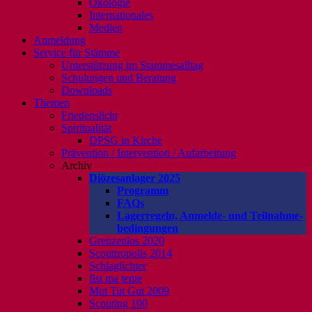
Ökologie
Internationales
Medien
Anmeldung
Service für Stämme
Unterstützung im Stammesalltag
Schulungen und Beratung
Downloads
Themen
Friedenslicht
Spiritualität
DPSG in Kirche
Prävention / Intervention / Aufarbeitung
Archiv
Diözesanlager 2025
Programm
FAQs
Lagerregeln, Anmelde- und Teilnahme-
bedingungen
Grenzenlos 2020
Scouttropolis 2014
Schlaglichter
fisi ma tente
Mut Tut Gut 2009
Scouting 100