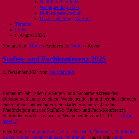
Natürlich Pfadfinden
Weltjugendtag 2005
Bolivienpartnerschaft
Diözesanleitung „Vor Ort“
Termine
Links
6. August 2026
You are here:
Home
/
Archives for
Stufen
/
Rover
Stufen- und Fachkonferenz 2025
2. Dezember 2024
von
Jan Maiwald
Einmal im Jahr laden die Stufen- und Facharbeitskreise des
Diözesanverbandes zu einem Wochenende ein und bereiten für euch
einen tollen Thementag vor. So starten wir auch 2025 das
Pfadfinderjahr mit der StuFaKo (Stufen- und Fach-Konferenz).
Stattfinden wird das ganze am Wochenende vom 17.-19. …
[Read
more...]
Filed Under:
Jungpfadfinder
,
Maria Einsiedel
,
Ökologie
,
Pfadfinder
,
Rover
,
Stufen
,
Veranstaltungen
,
Wölflinge
Tagged With:
stuko