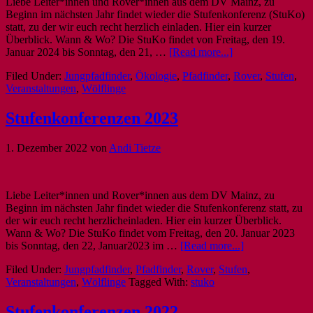
Liebe Leiter*innen und Rover*innen aus dem DV Mainz, zu
Beginn im nächsten Jahr findet wieder die Stufenkonferenz (StuKo)
statt, zu der wir euch recht herzlich einladen. Hier ein kurzer
Überblick. Wann & Wo? Die StuKo findet von Freitag, den 19.
Januar 2024 bis Sonntag, den 21, …
[Read more...]
Filed Under:
Jungpfadfinder
,
Ökologie
,
Pfadfinder
,
Rover
,
Stufen
,
Veranstaltungen
,
Wölflinge
Stufenkonferenzen 2023
1. Dezember 2022
von
Andi Tietze
Liebe Leiter*innen und Rover*innen aus dem DV Mainz, zu
Beginn im nächsten Jahr findet wieder die Stufenkonferenz statt, zu
der wir euch recht herzlicheinladen. Hier ein kurzer Überblick.
Wann & Wo? Die StuKo findet vom Freitag, den 20. Januar 2023
bis Sonntag, den 22, Januar2023 im …
[Read more...]
Filed Under:
Jungpfadfinder
,
Pfadfinder
,
Rover
,
Stufen
,
Veranstaltungen
,
Wölflinge
Tagged With:
stuko
Stufenkonferenzen 2022