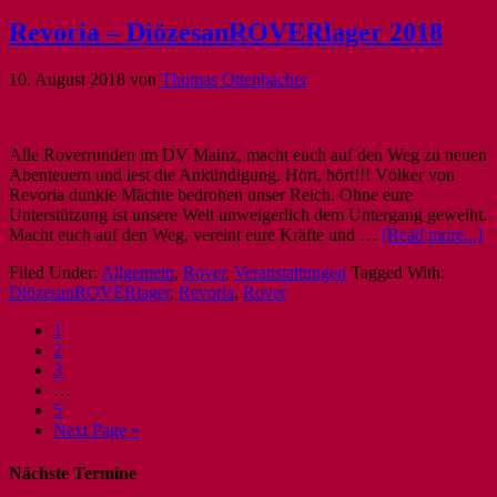
Revoria – DiözesanROVERlager 2018
10. August 2018
von
Thomas Ottenbacher
Alle Roverrunden im DV Mainz, macht euch auf den Weg zu neuen
Abenteuern und lest die Ankündigung. Hört, hört!!! Völker von
Revoria dunkle Mächte bedrohen unser Reich. Ohne eure
Unterstützung ist unsere Welt unweigerlich dem Untergang geweiht.
Macht euch auf den Weg, vereint eure Kräfte und …
[Read more...]
Filed Under:
Allgemein
,
Rover
,
Veranstaltungen
Tagged With:
DiözesanROVERlager
,
Revoria
,
Rover
1
2
3
…
5
Next Page »
Nächste Termine