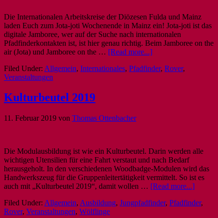
Die Internationalen Arbeitskreise der Diözesen Fulda und Mainz
laden Euch zum Jota-joti Wochenende in Mainz ein! Jota-joti ist das
digitale Jamboree, wer auf der Suche nach internationalen
Pfadfinderkontakten ist, ist hier genau richtig. Beim Jamboree on the
air (Jota) und Jamboree on the …
[Read more...]
Filed Under:
Allgemein
,
Internationales
,
Pfadfinder
,
Rover
,
Veranstaltungen
Kulturbeutel 2019
11. Februar 2019
von
Thomas Ottenbacher
Die Modulausbildung ist wie ein Kulturbeutel. Darin werden alle
wichtigen Utensilien für eine Fahrt verstaut und nach Bedarf
herausgeholt. In den verschiedenen Woodbadge-Modulen wird das
Handwerkszeug für die Gruppenleitertätigkeit vermittelt. So ist es
auch mit „Kulturbeutel 2019“, damit wollen …
[Read more...]
Filed Under:
Allgemein
,
Ausbildung
,
Jungpfadfinder
,
Pfadfinder
,
Rover
,
Veranstaltungen
,
Wölflinge