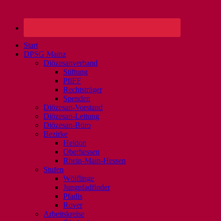
Start
DPSG Mainz
Diözesanverband
Stiftung
PfiFF
Rechtsträger
Spenden
Diözesan-Vorstand
Diözesan-Leitung
Diözesan-Büro
Bezirke
Heldon
Oberhessen
Rhein-Main-Hessen
Stufen
Wölflinge
Jungpfadfinder
Pfadis
Rover
Arbeitskreise