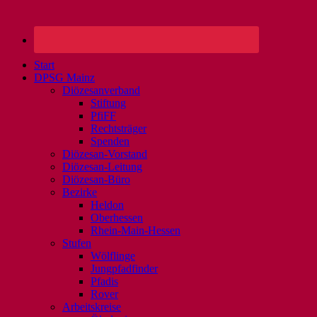
Start
DPSG Mainz
Diözesanverband
Stiftung
PfiFF
Rechtsträger
Spenden
Diözesan-Vorstand
Diözesan-Leitung
Diözesan-Büro
Bezirke
Heldon
Oberhessen
Rhein-Main-Hessen
Stufen
Wölflinge
Jungpfadfinder
Pfadis
Rover
Arbeitskreise