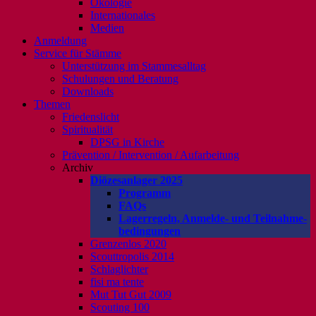
Ökologie
Internationales
Medien
Anmeldung
Service für Stämme
Unterstützung im Stammesalltag
Schulungen und Beratung
Downloads
Themen
Friedenslicht
Spiritualität
DPSG in Kirche
Prävention / Intervention / Aufarbeitung
Archiv
Diözesanlager 2025
Programm
FAQs
Lagerregeln, Anmelde- und Teilnahme-
bedingungen
Grenzenlos 2020
Scouttropolis 2014
Schlaglichter
fisi ma tente
Mut Tut Gut 2009
Scouting 100