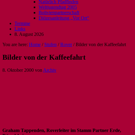
Natürlich Pfadfinden
Weltjugendtag 2005
Bolivienpartnerschaft
Diözesanleitung „Vor Ort“
Termine
Links
8. August 2026
You are here:
Home
/
Stufen
/
Rover
/
Bilder von der Kaffeefahrt
Bilder von der Kaffeefahrt
8. Oktober 2000
von
Archiv
Graham Tappenden, Roverleiter im Stamm Partner Erde,