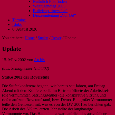
Natürlich Pfadfinden
Weltjugendtag 2005
Bolivienpartnerschaft
Diözesanleitung „Vor Ort“
Termine
Links
6. August 2026
You are here:
Home
/
Stufen
/
Rover
/
Update
Update
15. März 2002
von
Archiv
(aus: Schlaglichter Nr.54/02)
StuKo 2002 der Roverstufe
Die Stufenkonferenz begann, wie bereits seit Jahren, am Freitag
Abend mit dem Konferenzteil. Im Bistro eröffnete der Arbeitskreis
(die vermummten Satzungsgegner) die konspirative Sitzung und
riefen auf zum Roveraufstand, bzw. Demo. Ein großer Vermummter
teilte den Genossen mit, was es von der DV 2001 zu berichten gab.
Die Arbeit des AK im letzten Jahr stellte der langhaarige
Vermummte vor. Das Hauptthema war natürlich das ausgefallene