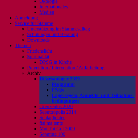
Ökologie
Internationales
Medien
Anmeldung
Service für Stämme
Unterstützung im Stammesalltag
Schulungen und Beratung
Downloads
Themen
Friedenslicht
Spiritualität
DPSG in Kirche
Prävention / Intervention / Aufarbeitung
Archiv
Diözesanlager 2025
Programm
FAQs
Lagerregeln, Anmelde- und Teilnahme-
bedingungen
Grenzenlos 2020
Scouttropolis 2014
Schlaglichter
fisi ma tente
Mut Tut Gut 2009
Scouting 100