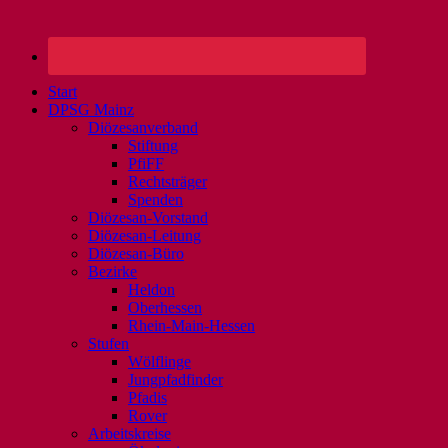
Start
DPSG Mainz
Diözesanverband
Stiftung
PfiFF
Rechtsträger
Spenden
Diözesan-Vorstand
Diözesan-Leitung
Diözesan-Büro
Bezirke
Heldon
Oberhessen
Rhein-Main-Hessen
Stufen
Wölflinge
Jungpfadfinder
Pfadis
Rover
Arbeitskreise