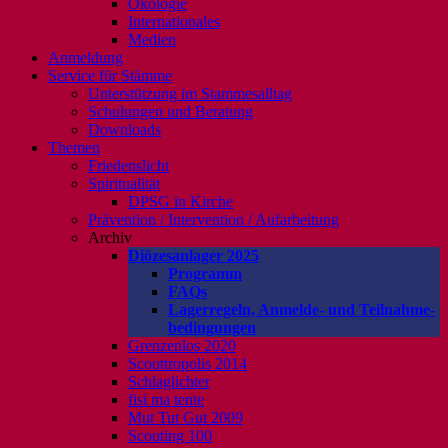
Ökologie
Internationales
Medien
Anmeldung
Service für Stämme
Unterstützung im Stammesalltag
Schulungen und Beratung
Downloads
Themen
Friedenslicht
Spiritualität
DPSG in Kirche
Prävention / Intervention / Aufarbeitung
Archiv
Diözesanlager 2025
Programm
FAQs
Lagerregeln, Anmelde- und Teilnahme-
bedingungen
Grenzenlos 2020
Scouttropolis 2014
Schlaglichter
fisi ma tente
Mut Tut Gut 2009
Scouting 100