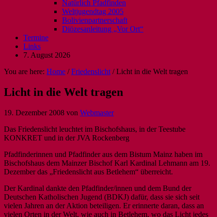
Natürlich Pfadfinden
Weltjugendtag 2005
Bolivienpartnerschaft
Diözesanleitung „Vor Ort“
Termine
Links
7. August 2026
You are here:
Home
/
Friedenslicht
/
Licht in die Welt tragen
Licht in die Welt tragen
19. Dezember 2008
von
Webmaster
Das Friedenslicht leuchtet im Bischofshaus, in der Teestube
KONKRET und in der JVA Rockenberg
Pfadfinderinnen und Pfadfinder aus dem Bistum Mainz haben im
Bischofshaus dem Mainzer Bischof Karl Kardinal Lehmann am 19.
Dezember das „Friedenslicht aus Betlehem“ überreicht.
Der Kardinal dankte den Pfadfinder/innen und dem Bund der
Deutschen Katholischen Jugend (BDKJ) dafür, dass sie sich seit
vielen Jahren an der Aktion beteiligen. Er erinnerte daran, dass an
vielen Orten in der Welt, wie auch in Betlehem, wo das Licht jedes