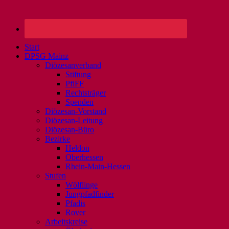
Start
DPSG Mainz
Diözesanverband
Stiftung
PfiFF
Rechtsträger
Spenden
Diözesan-Vorstand
Diözesan-Leitung
Diözesan-Büro
Bezirke
Heldon
Oberhessen
Rhein-Main-Hessen
Stufen
Wölflinge
Jungpfadfinder
Pfadis
Rover
Arbeitskreise