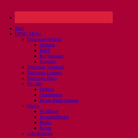
Start
DPSG Mainz
Diözesanverband
Stiftung
PfiFF
Rechtsträger
Spenden
Diözesan-Vorstand
Diözesan-Leitung
Diözesan-Büro
Bezirke
Heldon
Oberhessen
Rhein-Main-Hessen
Stufen
Wölflinge
Jungpfadfinder
Pfadis
Rover
Arbeitskreise