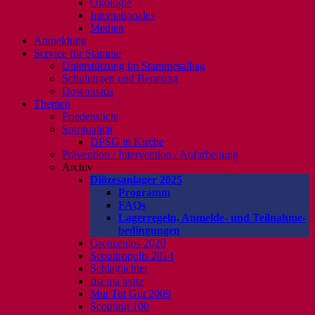
Ökologie
Internationales
Medien
Anmeldung
Service für Stämme
Unterstützung im Stammesalltag
Schulungen und Beratung
Downloads
Themen
Friedenslicht
Spiritualität
DPSG in Kirche
Prävention / Intervention / Aufarbeitung
Archiv
Diözesanlager 2025
Programm
FAQs
Lagerregeln, Anmelde- und Teilnahme-
bedingungen
Grenzenlos 2020
Scouttropolis 2014
Schlaglichter
fisi ma tente
Mut Tut Gut 2009
Scouting 100