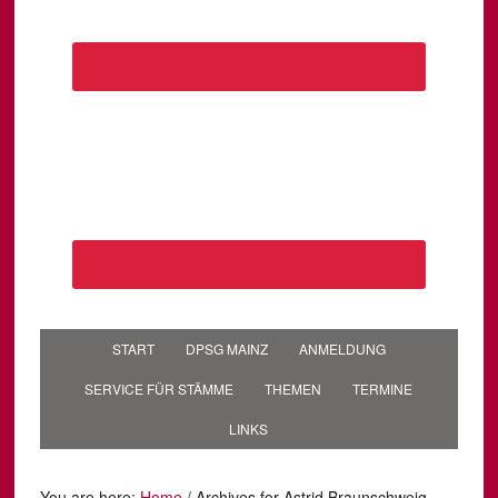
START
DPSG MAINZ
ANMELDUNG
SERVICE FÜR STÄMME
THEMEN
TERMINE
LINKS
You are here:
Home
/
Archives for Astrid Braunschweig