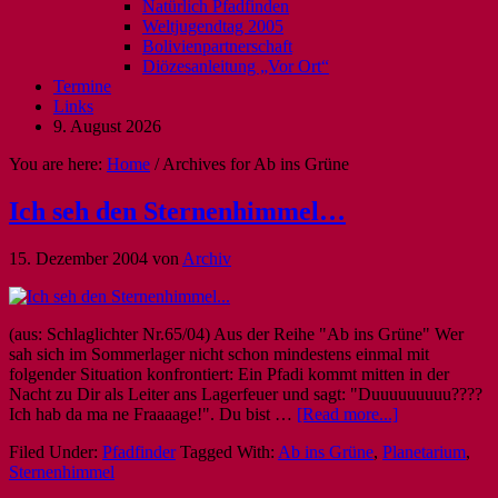
Natürlich Pfadfinden
Weltjugendtag 2005
Bolivienpartnerschaft
Diözesanleitung „Vor Ort“
Termine
Links
9. August 2026
You are here:
Home
/
Archives for Ab ins Grüne
Ich seh den Sternenhimmel…
15. Dezember 2004
von
Archiv
(aus: Schlaglichter Nr.65/04) Aus der Reihe "Ab ins Grüne" Wer
sah sich im Sommerlager nicht schon mindestens einmal mit
folgender Situation konfrontiert: Ein Pfadi kommt mitten in der
Nacht zu Dir als Leiter ans Lagerfeuer und sagt: "Duuuuuuuuu????
Ich hab da ma ne Fraaaage!". Du bist …
[Read more...]
Filed Under:
Pfadfinder
Tagged With:
Ab ins Grüne
,
Planetarium
,
Sternenhimmel