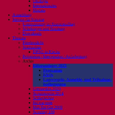
Ökologie
Internationales
Medien
Anmeldung
Service für Stämme
Unterstützung im Stammesalltag
Schulungen und Beratung
Downloads
Themen
Friedenslicht
Spiritualität
DPSG in Kirche
Prävention / Intervention / Aufarbeitung
Archiv
Diözesanlager 2025
Programm
FAQs
Lagerregeln, Anmelde- und Teilnahme-
bedingungen
Grenzenlos 2020
Scouttropolis 2014
Schlaglichter
fisi ma tente
Mut Tut Gut 2009
Scouting 100