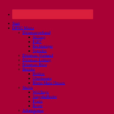
Start
DPSG Mainz
Diözesanverband
Stiftung
PfiFF
Rechtsträger
Spenden
Diözesan-Vorstand
Diözesan-Leitung
Diözesan-Büro
Bezirke
Heldon
Oberhessen
Rhein-Main-Hessen
Stufen
Wölflinge
Jungpfadfinder
Pfadis
Rover
Arbeitskreise