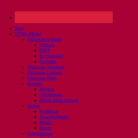
Start
DPSG Mainz
Diözesanverband
Stiftung
PfiFF
Rechtsträger
Spenden
Diözesan-Vorstand
Diözesan-Leitung
Diözesan-Büro
Bezirke
Heldon
Oberhessen
Rhein-Main-Hessen
Stufen
Wölflinge
Jungpfadfinder
Pfadis
Rover
Arbeitskreise