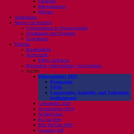
Ökologie
Internationales
Medien
Anmeldung
Service für Stämme
Unterstützung im Stammesalltag
Schulungen und Beratung
Downloads
Themen
Friedenslicht
Spiritualität
DPSG in Kirche
Prävention / Intervention / Aufarbeitung
Archiv
Diözesanlager 2025
Programm
FAQs
Lagerregeln, Anmelde- und Teilnahme-
bedingungen
Grenzenlos 2020
Scouttropolis 2014
Schlaglichter
fisi ma tente
Mut Tut Gut 2009
Scouting 100