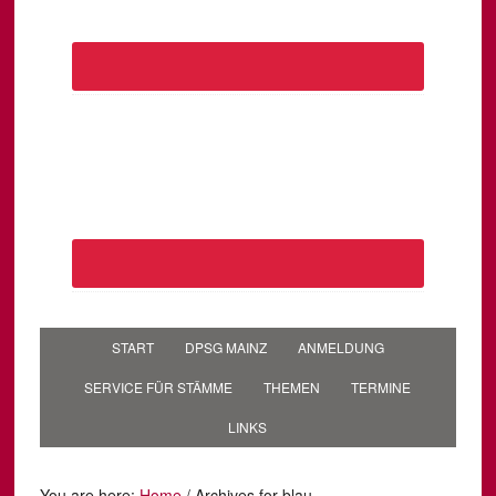
START
DPSG MAINZ
ANMELDUNG
SERVICE FÜR STÄMME
THEMEN
TERMINE
LINKS
You are here:
Home
/
Archives for blau