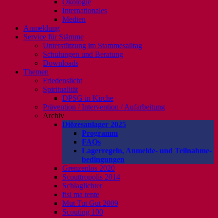
Ökologie
Internationales
Medien
Anmeldung
Service für Stämme
Unterstützung im Stammesalltag
Schulungen und Beratung
Downloads
Themen
Friedenslicht
Spiritualität
DPSG in Kirche
Prävention / Intervention / Aufarbeitung
Archiv
Diözesanlager 2025
Programm
FAQs
Lagerregeln, Anmelde- und Teilnahme-
bedingungen
Grenzenlos 2020
Scouttropolis 2014
Schlaglichter
fisi ma tente
Mut Tut Gut 2009
Scouting 100