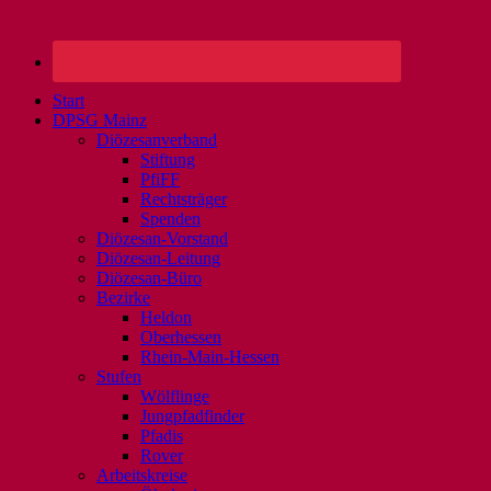
Start
DPSG Mainz
Diözesanverband
Stiftung
PfiFF
Rechtsträger
Spenden
Diözesan-Vorstand
Diözesan-Leitung
Diözesan-Büro
Bezirke
Heldon
Oberhessen
Rhein-Main-Hessen
Stufen
Wölflinge
Jungpfadfinder
Pfadis
Rover
Arbeitskreise