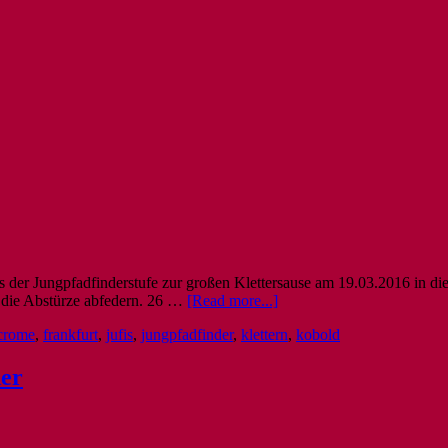
s der Jungpfadfinderstufe zur großen Klettersause am 19.03.2016 in di
en die Abstürze abfedern. 26 …
[Read more...]
crome
,
frankfurt
,
jufis
,
jungpfadfinder
,
klettern
,
kobold
er