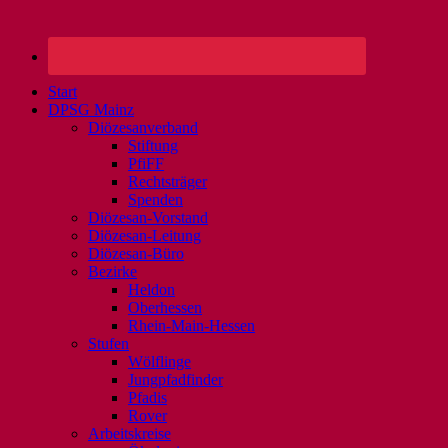
Start
DPSG Mainz
Diözesanverband
Stiftung
PfiFF
Rechtsträger
Spenden
Diözesan-Vorstand
Diözesan-Leitung
Diözesan-Büro
Bezirke
Heldon
Oberhessen
Rhein-Main-Hessen
Stufen
Wölflinge
Jungpfadfinder
Pfadis
Rover
Arbeitskreise