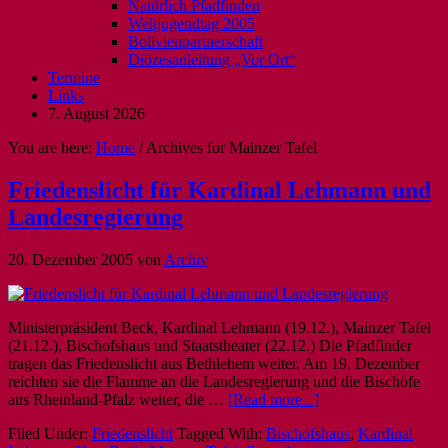
Natürlich Pfadfinden
Weltjugendtag 2005
Bolivienpartnerschaft
Diözesanleitung „Vor Ort“
Termine
Links
7. August 2026
You are here:
Home
/
Archives for Mainzer Tafel
Friedenslicht für Kardinal Lehmann und
Landesregierung
20. Dezember 2005
von
Archiv
Ministerpräsident Beck, Kardinal Lehmann (19.12.), Mainzer Tafel
(21.12.), Bischofshaus und Staatstheater (22.12.) Die Pfadfinder
tragen das Friedenslicht aus Bethlehem weiter. Am 19. Dezember
reichten sie die Flamme an die Landesregierung und die Bischöfe
aus Rheinland-Pfalz weiter, die …
[Read more...]
Filed Under:
Friedenslicht
Tagged With:
Bischofshaus
,
Kardinal