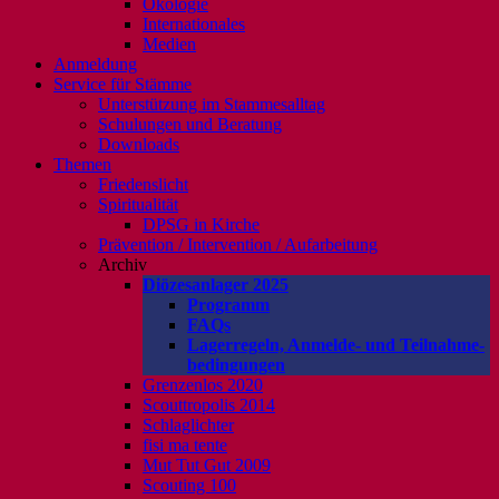
Ökologie
Internationales
Medien
Anmeldung
Service für Stämme
Unterstützung im Stammesalltag
Schulungen und Beratung
Downloads
Themen
Friedenslicht
Spiritualität
DPSG in Kirche
Prävention / Intervention / Aufarbeitung
Archiv
Diözesanlager 2025
Programm
FAQs
Lagerregeln, Anmelde- und Teilnahme-
bedingungen
Grenzenlos 2020
Scouttropolis 2014
Schlaglichter
fisi ma tente
Mut Tut Gut 2009
Scouting 100