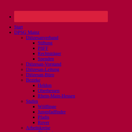
Start
DPSG Mainz
Diözesanverband
Stiftung
PfiFF
Rechtsträger
Spenden
Diözesan-Vorstand
Diözesan-Leitung
Diözesan-Büro
Bezirke
Heldon
Oberhessen
Rhein-Main-Hessen
Stufen
Wölflinge
Jungpfadfinder
Pfadis
Rover
Arbeitskreise