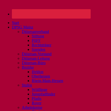
Start
DPSG Mainz
Diözesanverband
Stiftung
PfiFF
Rechtsträger
Spenden
Diözesan-Vorstand
Diözesan-Leitung
Diözesan-Büro
Bezirke
Heldon
Oberhessen
Rhein-Main-Hessen
Stufen
Wölflinge
Jungpfadfinder
Pfadis
Rover
Arbeitskreise