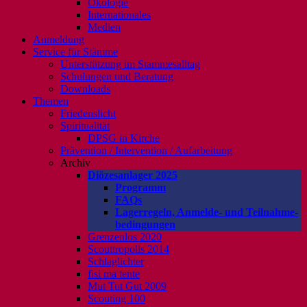
Ökologie
Internationales
Medien
Anmeldung
Service für Stämme
Unterstützung im Stammesalltag
Schulungen und Beratung
Downloads
Themen
Friedenslicht
Spiritualität
DPSG in Kirche
Prävention / Intervention / Aufarbeitung
Archiv
Diözesanlager 2025
Programm
FAQs
Lagerregeln, Anmelde- und Teilnahme-
bedingungen
Grenzenlos 2020
Scouttropolis 2014
Schlaglichter
fisi ma tente
Mut Tut Gut 2009
Scouting 100