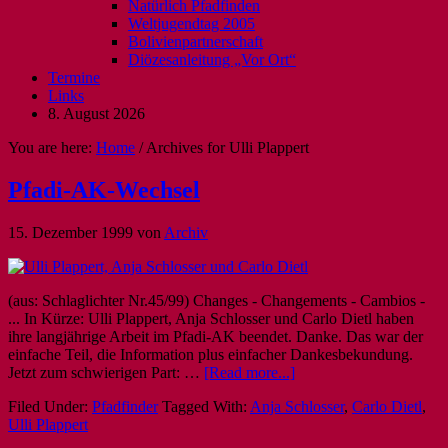
Natürlich Pfadfinden
Weltjugendtag 2005
Bolivienpartnerschaft
Diözesanleitung „Vor Ort“
Termine
Links
8. August 2026
You are here:
Home
/
Archives for Ulli Plappert
Pfadi-AK-Wechsel
15. Dezember 1999
von
Archiv
(aus: Schlaglichter Nr.45/99) Changes - Changements - Cambios -
... In Kürze: Ulli Plappert, Anja Schlosser und Carlo Dietl haben
ihre langjährige Arbeit im Pfadi-AK beendet. Danke. Das war der
einfache Teil, die Information plus einfacher Dankesbekundung.
Jetzt zum schwierigen Part: …
[Read more...]
Filed Under:
Pfadfinder
Tagged With:
Anja Schlosser
,
Carlo Dietl
,
Ulli Plappert