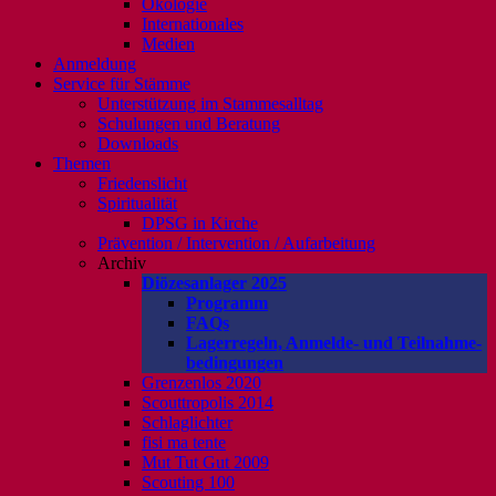
Ökologie
Internationales
Medien
Anmeldung
Service für Stämme
Unterstützung im Stammesalltag
Schulungen und Beratung
Downloads
Themen
Friedenslicht
Spiritualität
DPSG in Kirche
Prävention / Intervention / Aufarbeitung
Archiv
Diözesanlager 2025
Programm
FAQs
Lagerregeln, Anmelde- und Teilnahme-
bedingungen
Grenzenlos 2020
Scouttropolis 2014
Schlaglichter
fisi ma tente
Mut Tut Gut 2009
Scouting 100