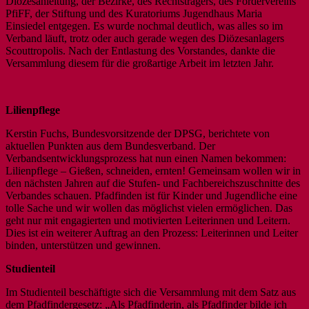
Diözesanleitung, der Bezirke, des Rechtsträgers, des Fördervereins
PfiFF, der Stiftung und des Kuratoriums Jugendhaus Maria
Einsiedel entgegen. Es wurde nochmal deutlich, was alles so im
Verband läuft, trotz oder auch gerade wegen des Diözesanlagers
Scouttropolis. Nach der Entlastung des Vorstandes, dankte die
Versammlung diesem für die großartige Arbeit im letzten Jahr.
Lilienpflege
Kerstin Fuchs, Bundesvorsitzende der DPSG, berichtete von
aktuellen Punkten aus dem Bundesverband. Der
Verbandsentwicklungsprozess hat nun einen Namen bekommen:
Lilienpflege – Gießen, schneiden, ernten! Gemeinsam wollen wir in
den nächsten Jahren auf die Stufen- und Fachbereichszuschnitte des
Verbandes schauen. Pfadfinden ist für Kinder und Jugendliche eine
tolle Sache und wir wollen das möglichst vielen ermöglichen. Das
geht nur mit engagierten und motivierten Leiterinnen und Leitern.
Dies ist ein weiterer Auftrag an den Prozess: Leiterinnen und Leiter
binden, unterstützen und gewinnen.
Studienteil
Im Studienteil beschäftigte sich die Versammlung mit dem Satz aus
dem Pfadfindergesetz: „Als Pfadfinderin, als Pfadfinder bilde ich