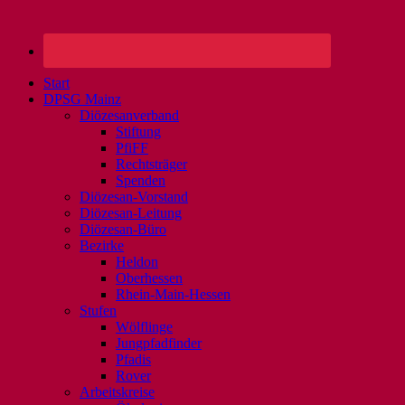
Start
DPSG Mainz
Diözesanverband
Stiftung
PfiFF
Rechtsträger
Spenden
Diözesan-Vorstand
Diözesan-Leitung
Diözesan-Büro
Bezirke
Heldon
Oberhessen
Rhein-Main-Hessen
Stufen
Wölflinge
Jungpfadfinder
Pfadis
Rover
Arbeitskreise