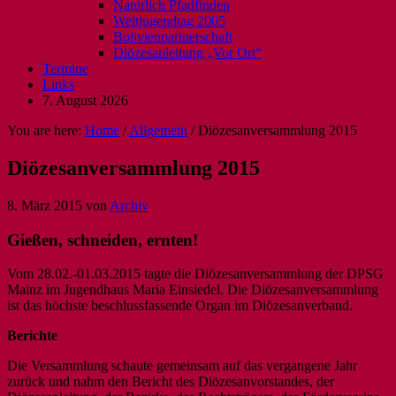
Natürlich Pfadfinden
Weltjugendtag 2005
Bolivienpartnerschaft
Diözesanleitung „Vor Ort“
Termine
Links
7. August 2026
You are here:
Home
/
Allgemein
/
Diözesanversammlung 2015
Diözesanversammlung 2015
8. März 2015
von
Archiv
Gießen, schneiden, ernten!
Vom 28.02.-01.03.2015 tagte die Diözesanversammlung der DPSG
Mainz im Jugendhaus Maria Einsiedel. Die Diözesanversammlung
ist das höchste beschlussfassende Organ im Diözesanverband.
Berichte
Die Versammlung schaute gemeinsam auf das vergangene Jahr
zurück und nahm den Bericht des Diözesanvorstandes, der