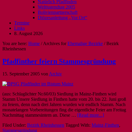
Natürlich Pfadfinden
Weltjugendtag 2005
Bolivienpartnerschaft
Diözesanleitung „Vor Ort“
Termine
Links
8. August 2026
You are here:
Home
/
Archives for
Ehemalige Bezirke
/
Bezirk
Rheinhessen
Pfadfinther feiern Stammesgründung
15. September 2005
von
Archiv
(aus: Schlaglichter Nr.60/03) Siedlung in Mainz-Finthen wird
Stamm Unsere Siedlung in Finthen hatte vom 20. bis 22. Juni groß
zu feiern, denn nach drei Jahren wurden wir endlich Stamm. Nach
monatelangen Vorbereitungen fing die eigentliche Feier am Freitag
Nachmittag stammesintern an. Diese …
[Read more...]
Filed Under:
Bezirk Rheinhessen
Tagged With:
Mainz-Finthen
,
Stammesgründung