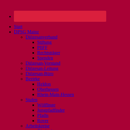
Start
DPSG Mainz
Diözesanverband
Stiftung
PfiFF
Rechtsträger
Spenden
Diözesan-Vorstand
Diözesan-Leitung
Diözesan-Büro
Bezirke
Heldon
Oberhessen
Rhein-Main-Hessen
Stufen
Wölflinge
Jungpfadfinder
Pfadis
Rover
Arbeitskreise