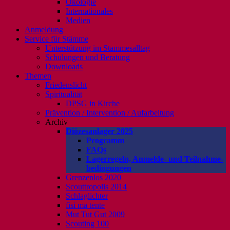
Ökologie
Internationales
Medien
Anmeldung
Service für Stämme
Unterstützung im Stammesalltag
Schulungen und Beratung
Downloads
Themen
Friedenslicht
Spiritualität
DPSG in Kirche
Prävention / Intervention / Aufarbeitung
Archiv
Diözesanlager 2025
Programm
FAQs
Lagerregeln, Anmelde- und Teilnahme-
bedingungen
Grenzenlos 2020
Scouttropolis 2014
Schlaglichter
fisi ma tente
Mut Tut Gut 2009
Scouting 100