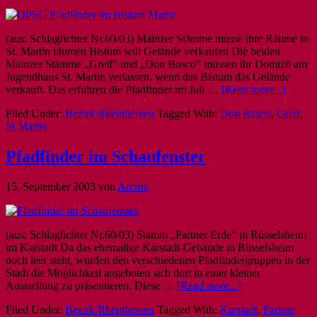
(aus: Schlaglichter Nr.60/03) Mainzer Stämme müsse ihre Räume in
St. Martin räumen Bistum will Gelände verkaufen Die beiden
Mainzer Stämme „Greif“ und „Don Bosco“ müssen ihr Domizil am
Jugendhaus St. Martin verlassen, wenn das Bistum das Gelände
verkauft. Das erfuhren die Pfadfinder im Juli …
[Read more...]
Filed Under:
Bezirk Rheinhessen
Tagged With:
Don Bosco
,
Greif
,
St.Martin
Pfadfinder im Schaufenster
15. September 2003
von
Archiv
(aus: Schlaglichter Nr.60/03) Stamm „Partner Erde“ in Rüsselsheim
im Karstadt Da das ehemalige Karstadt-Gebäude in Rüsselsheim
noch leer steht, wurden den verschiedenen Pfadfindergruppen in der
Stadt die Möglichkeit angeboten sich dort in einer kleiner
Ausstellung zu präsentieren. Diese …
[Read more...]
Filed Under:
Bezirk Rheinhessen
Tagged With:
Karstadt
,
Partner