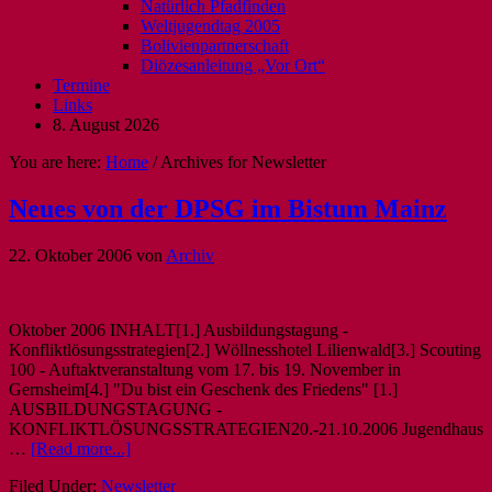
Natürlich Pfadfinden
Weltjugendtag 2005
Bolivienpartnerschaft
Diözesanleitung „Vor Ort“
Termine
Links
8. August 2026
You are here:
Home
/
Archives for Newsletter
Neues von der DPSG im Bistum Mainz
22. Oktober 2006
von
Archiv
Oktober 2006 INHALT[1.] Ausbildungstagung -
Konfliktlösungsstrategien[2.] Wöllnesshotel Lilienwald[3.] Scouting
100 - Auftaktveranstaltung vom 17. bis 19. November in
Gernsheim[4.] "Du bist ein Geschenk des Friedens" [1.]
AUSBILDUNGSTAGUNG -
KONFLIKTLÖSUNGSSTRATEGIEN20.-21.10.2006 Jugendhaus
…
[Read more...]
Filed Under:
Newsletter