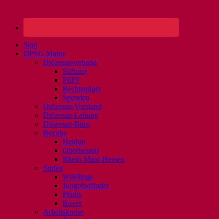
Start
DPSG Mainz
Diözesanverband
Stiftung
PfiFF
Rechtsträger
Spenden
Diözesan-Vorstand
Diözesan-Leitung
Diözesan-Büro
Bezirke
Heldon
Oberhessen
Rhein-Main-Hessen
Stufen
Wölflinge
Jungpfadfinder
Pfadis
Rover
Arbeitskreise