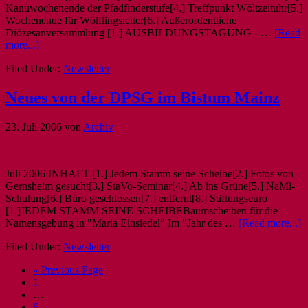
Kanuwochenende der Pfadfinderstufe[4.] Treffpunkt Wöltzeituhr[5.]
Wochenende für Wölflingsleiter[6.] Außerordentliche
Diözesanversammlung [1.] AUSBILDUNGSTAGUNG - …
[Read
more...]
Filed Under:
Newsletter
Neues von der DPSG im Bistum Mainz
23. Juli 2006
von
Archiv
Juli 2006 INHALT [1.] Jedem Stamm seine Scheibe[2.] Fotos von
Gernsheim gesucht[3.] StaVo-Seminar[4.] Ab ins Grüne[5.] NaMi-
Schulung[6.] Büro geschlossen[7.] entfernt[8.] Stiftungseuro
[1.]JEDEM STAMM SEINE SCHEIBEBaumscheiben für die
Namensgebung in "Maria Einsiedel" Im "Jahr des …
[Read more...]
Filed Under:
Newsletter
« Previous Page
1
…
6