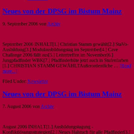
Neues von der DPSG im Bistum Mainz
9. September 2006
von
Archiv
September 2006 INHALT[1.] Christian Stamm gewählt[2.] StaVo-
Ausbildung[3.] Modulausbildungstag im September[4.] Cave
Challange 2006 fällt aus[5.] Leitertreffen im November[6.]
Jungpfadfinder WBK[7.] Pfadfinderhüte jetzt auch in Stufenfarben
[1.] CHRISTIAN STAMM GEWÄHLTAußerordentliche …
[Read
more...]
Filed Under:
Newsletter
Neues von der DPSG im Bistum Mainz
7. August 2006
von
Archiv
August 2006 INHALT[1.] Ausbildungstagung -
Konfliktlösungsstrategien[2.] Neues Halstuch für alle Pfadfinder[3.]