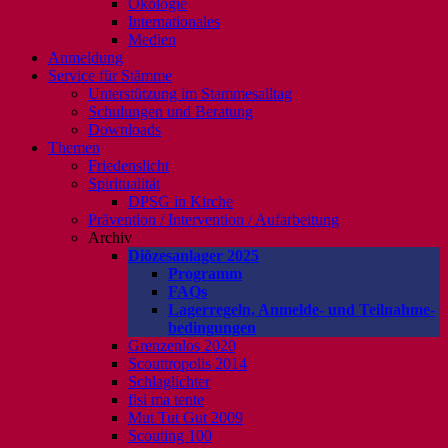
Ökologie
Internationales
Medien
Anmeldung
Service für Stämme
Unterstützung im Stammesalltag
Schulungen und Beratung
Downloads
Themen
Friedenslicht
Spiritualität
DPSG in Kirche
Prävention / Intervention / Aufarbeitung
Archiv
Diözesanlager 2025
Programm
FAQs
Lagerregeln, Anmelde- und Teilnahme-
bedingungen
Grenzenlos 2020
Scouttropolis 2014
Schlaglichter
fisi ma tente
Mut Tut Gut 2009
Scouting 100