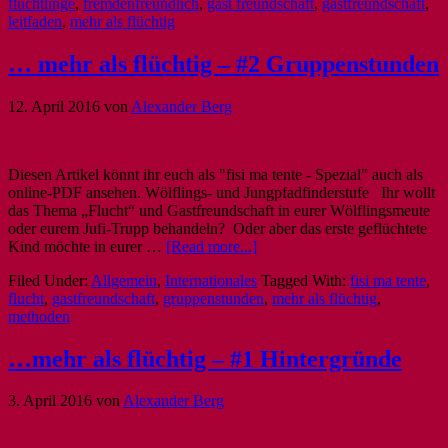
flüchtlinge
,
fremdenfreundlich
,
gast freundschaft
,
gastfreundschaft
,
leitfaden
,
mehr als flüchtig
… mehr als flüchtig – #2 Gruppenstunden
12. April 2016
von
Alexander Berg
Diesen Artikel könnt ihr euch als "fisi ma tente - Spezial" auch als
online-PDF ansehen. Wölflings- und Jungpfadfinderstufe Ihr wollt
das Thema „Flucht“ und Gastfreundschaft in eurer Wölflingsmeute
oder eurem Jufi-Trupp behandeln? Oder aber das erste geflüchtete
Kind möchte in eurer …
[Read more...]
Filed Under:
Allgemein
,
Internationales
Tagged With:
fisi ma tente
,
flucht
,
gastfreundschaft
,
gruppenstunden
,
mehr als flüchtig
,
methoden
…mehr als flüchtig – #1 Hintergründe
3. April 2016
von
Alexander Berg