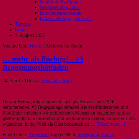
Natürlich Pfadfinden
Weltjugendtag 2005
Bolivienpartnerschaft
Diözesanleitung „Vor Ort“
Termine
Links
7. August 2026
You are here:
Home
/
Archives for flucht
… mehr als flüchtig! – #3
Begegnungsleitfaden
24. April 2016
von
Alexander Berg
Diesen Beitrag könnt ihr euch auch als fisi-ma-tente-PDF
herunterladen. #3 Begegnungsleitfaden Als Pfadfinderinnen und
Pfadfinder möchten wir geflüchteten Menschen begegnen und sie
gastfreundlich in unserem Land willkommen heißen, so wie wir uns
wünschen, in der Welt als Gast behandelt zu …
[Read more...]
Filed Under:
Allgemein
Tagged With:
begegnung
,
flucht
,