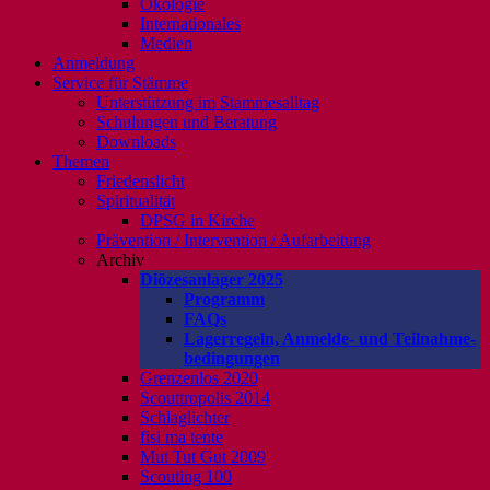
Ökologie
Internationales
Medien
Anmeldung
Service für Stämme
Unterstützung im Stammesalltag
Schulungen und Beratung
Downloads
Themen
Friedenslicht
Spiritualität
DPSG in Kirche
Prävention / Intervention / Aufarbeitung
Archiv
Diözesanlager 2025
Programm
FAQs
Lagerregeln, Anmelde- und Teilnahme-
bedingungen
Grenzenlos 2020
Scouttropolis 2014
Schlaglichter
fisi ma tente
Mut Tut Gut 2009
Scouting 100