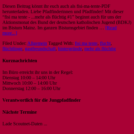
Diesen Beitrag könnt ihr euch auch als fisi-ma-tente-PDF
herunterladen. Liebe Pfadfinderinnen und Pfadfinder! Mit dieser
“fisi ma tente - ...mehr als flüchtig #1” beginnt auch für uns der
Aktionsmonat des Bund der deutschen katholischen Jugend (BDKJ)
im Bistum Mainz. Im ganzen Bistumsgebiet finden …
[Read
more...]
Filed Under:
Allgemein
Tagged With:
fisi ma tente
,
flucht
,
flüchtlinge
,
gastfreundschaft
,
hintergründe
,
mehr als flüchtig
Kurznachrichten
Im Büro erreicht ihr uns in der Regel:
Dienstag 10:00 – 14:00 Uhr
Mittwoch 10:00 – 14:00 Uhr
Donnerstag 12:00 – 16:00 Uhr
Verantwortlich für die Jungpfadfinder
Nächste Termine
Lade Scoutnet-Daten ...