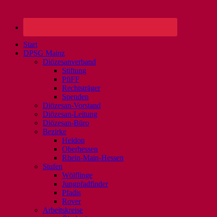
Start
DPSG Mainz
Diözesanverband
Stiftung
PfiFF
Rechtsträger
Spenden
Diözesan-Vorstand
Diözesan-Leitung
Diözesan-Büro
Bezirke
Heldon
Oberhessen
Rhein-Main-Hessen
Stufen
Wölflinge
Jungpfadfinder
Pfadis
Rover
Arbeitskreise