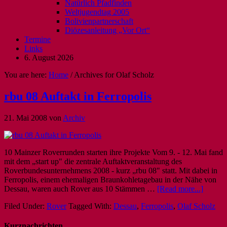
Natürlich Pfadfinden
Weltjugendtag 2005
Bolivienpartnerschaft
Diözesanleitung „Vor Ort“
Termine
Links
6. August 2026
You are here:
Home
/
Archives for Olaf Scholz
rbu 08 Auftakt in Ferropolis
21. Mai 2008
von
Archiv
10 Mainzer Roverrunden starten ihre Projekte Vom 9. - 12. Mai fand
mit dem „start up" die zentrale Auftaktveranstaltung des
Roverbundesunternehmens 2008 - kurz „rbu 08" statt. Mit dabei in
Ferropolis, einem ehemaligen Braunkohletagebau in der Nähe von
Dessau, waren auch Rover aus 10 Stämmen …
[Read more...]
Filed Under:
Rover
Tagged With:
Dessau
,
Ferropolis
,
Olaf Scholz
Kurznachrichten