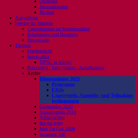
Ökologie
Internationales
Medien
Anmeldung
Service für Stämme
Unterstützung im Stammesalltag
Schulungen und Beratung
Downloads
Themen
Friedenslicht
Spiritualität
DPSG in Kirche
Prävention / Intervention / Aufarbeitung
Archiv
Diözesanlager 2025
Programm
FAQs
Lagerregeln, Anmelde- und Teilnahme-
bedingungen
Grenzenlos 2020
Scouttropolis 2014
Schlaglichter
fisi ma tente
Mut Tut Gut 2009
Scouting 100