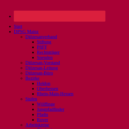
Start
DPSG Mainz
Diözesanverband
Stiftung
PfiFF
Rechtsträger
Spenden
Diözesan-Vorstand
Diözesan-Leitung
Diözesan-Büro
Bezirke
Heldon
Oberhessen
Rhein-Main-Hessen
Stufen
Wölflinge
Jungpfadfinder
Pfadis
Rover
Arbeitskreise