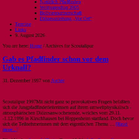
Natürlich Pfadfinden
Weltjugendtag 2005
Bolivienpartnerschaft
Diözesanleitung „Vor Ort“
Termine
Links
9. August 2026
You are here:
Home
/
Archives for Scoutalipur
Gab es Pfadfinder schon vor dem
Urknall?
31. Dezember 1997
von
Archiv
Scoutalipur 1997Mit nicht ganz so provokativen Fragen befaßten
sich die Jungpfadfinderleiterinnen auf ihrem umweltphysikalisch -
atmosphärischen Diözesanwochenende, welches vom 29.11.
-1.12.1996 in Kirschhausen bei Heppenheim stattfand. Doch bevor
sich die Teilnehmerinnen mit dem eigentlichen Thema …
[Read
more...]