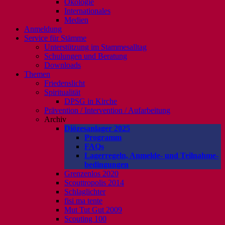
Ökologie
Internationales
Medien
Anmeldung
Service für Stämme
Unterstützung im Stammesalltag
Schulungen und Beratung
Downloads
Themen
Friedenslicht
Spiritualität
DPSG in Kirche
Prävention / Intervention / Aufarbeitung
Archiv
Diözesanlager 2025
Programm
FAQs
Lagerregeln, Anmelde- und Teilnahme-
bedingungen
Grenzenlos 2020
Scouttropolis 2014
Schlaglichter
fisi ma tente
Mut Tut Gut 2009
Scouting 100