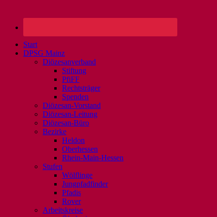
Start
DPSG Mainz
Diözesanverband
Stiftung
PfiFF
Rechtsträger
Spenden
Diözesan-Vorstand
Diözesan-Leitung
Diözesan-Büro
Bezirke
Heldon
Oberhessen
Rhein-Main-Hessen
Stufen
Wölflinge
Jungpfadfinder
Pfadis
Rover
Arbeitskreise