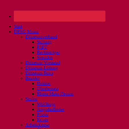
Start
DPSG Mainz
Diözesanverband
Stiftung
PfiFF
Rechtsträger
Spenden
Diözesan-Vorstand
Diözesan-Leitung
Diözesan-Büro
Bezirke
Heldon
Oberhessen
Rhein-Main-Hessen
Stufen
Wölflinge
Jungpfadfinder
Pfadis
Rover
Arbeitskreise