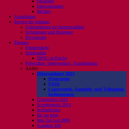
Ökologie
Internationales
Medien
Anmeldung
Service für Stämme
Unterstützung im Stammesalltag
Schulungen und Beratung
Downloads
Themen
Friedenslicht
Spiritualität
DPSG in Kirche
Prävention / Intervention / Aufarbeitung
Archiv
Diözesanlager 2025
Programm
FAQs
Lagerregeln, Anmelde- und Teilnahme-
bedingungen
Grenzenlos 2020
Scouttropolis 2014
Schlaglichter
fisi ma tente
Mut Tut Gut 2009
Scouting 100