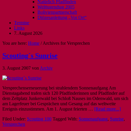
Natürlich Pfadfinden
Weltjugendtag 2005
Bolivienpartnerschaft
Diözesanleitung „Vor Ort“
Termine
Links
7. August 2026
You are here:
Home
/
Archives for Versprechen
Scouting´s Sunrise
3. August 2007
von
Archiv
Versprechenserneuerung bei strahlendem Sonnenaufgang Am
Dienstagabend trafen sich 120 Pfadfinderinnen und Pfadfinder auf
dem Zeltplatz Junkerwald bei Schloß Nauses im Odenwald, um sich
am Lagerfeuer bei Gesprächen und Gesang auf das weltweite
Ereignis einzustimmen. Am 1. August feierten …
[Read more...]
Filed Under:
Scouting 100
Tagged With:
Sonnenaufgang
,
Sunrise
,
Versprechen