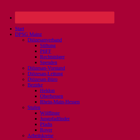
Start
DPSG Mainz
Diözesanverband
Stiftung
PfiFF
Rechtsträger
Spenden
Diözesan-Vorstand
Diözesan-Leitung
Diözesan-Büro
Bezirke
Heldon
Oberhessen
Rhein-Main-Hessen
Stufen
Wölflinge
Jungpfadfinder
Pfadis
Rover
Arbeitskreise