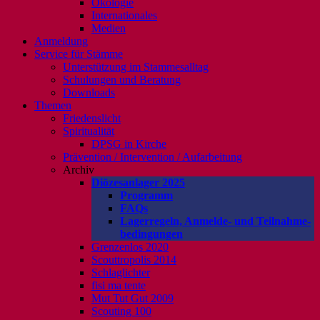
Ökologie
Internationales
Medien
Anmeldung
Service für Stämme
Unterstützung im Stammesalltag
Schulungen und Beratung
Downloads
Themen
Friedenslicht
Spiritualität
DPSG in Kirche
Prävention / Intervention / Aufarbeitung
Archiv
Diözesanlager 2025
Programm
FAQs
Lagerregeln, Anmelde- und Teilnahme-
bedingungen
Grenzenlos 2020
Scouttropolis 2014
Schlaglichter
fisi ma tente
Mut Tut Gut 2009
Scouting 100