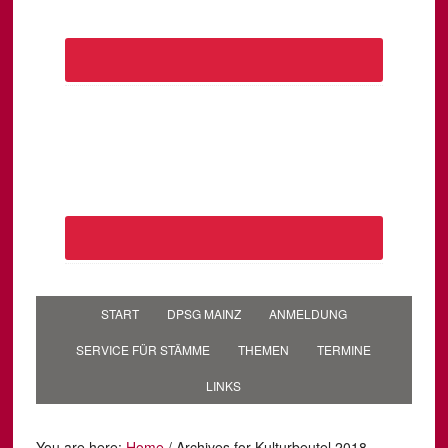
START
DPSG MAINZ
ANMELDUNG
SERVICE FÜR STÄMME
THEMEN
TERMINE
LINKS
You are here:
Home
/
Archives for Kulturbeutel 2018