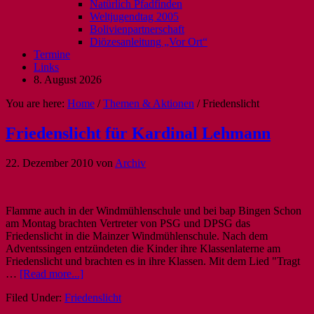
Natürlich Pfadfinden
Weltjugendtag 2005
Bolivienpartnerschaft
Diözesanleitung „Vor Ort“
Termine
Links
8. August 2026
You are here:
Home
/
Themen & Aktionen
/
Friedenslicht
Friedenslicht für Kardinal Lehmann
22. Dezember 2010
von
Archiv
Flamme auch in der Windmühlenschule und bei bap Bingen Schon
am Montag brachten Vertreter von PSG und DPSG das
Friedenslicht in die Mainzer Windmühlenschule. Nach dem
Adventssingen entzündeten die Kinder ihre Klassenlaterne am
Friedenslicht und brachten es in ihre Klassen. Mit dem Lied "Tragt
…
[Read more...]
Filed Under:
Friedenslicht