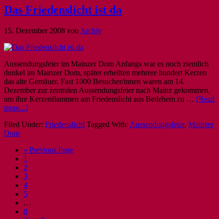
Das Friedenslicht ist da
15. Dezember 2008
von
Archiv
Aussendungsfeier im Mainzer Dom Anfangs war es noch ziemlich
dunkel im Mainzer Dom, später erhellten mehrere hundert Kerzen
das alte Gemäuer. Fast 1000 Besucher/innen waren am 14.
Dezember zur zentralen Aussendungsfeier nach Mainz gekommen,
um ihre Kerzenflammen am Friedenslicht aus Betlehem zu …
[Read
more...]
Filed Under:
Friedenslicht
Tagged With:
Aussendungsfeier
,
Mainzer
Dom
« Previous Page
1
2
3
4
5
…
8