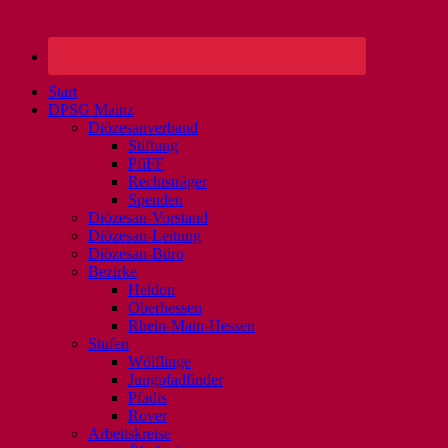
Start
DPSG Mainz
Diözesanverband
Stiftung
PfiFF
Rechtsträger
Spenden
Diözesan-Vorstand
Diözesan-Leitung
Diözesan-Büro
Bezirke
Heldon
Oberhessen
Rhein-Main-Hessen
Stufen
Wölflinge
Jungpfadfinder
Pfadis
Rover
Arbeitskreise