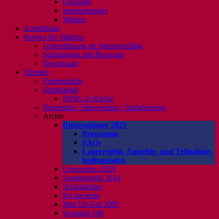
Ökologie
Internationales
Medien
Anmeldung
Service für Stämme
Unterstützung im Stammesalltag
Schulungen und Beratung
Downloads
Themen
Friedenslicht
Spiritualität
DPSG in Kirche
Prävention / Intervention / Aufarbeitung
Archiv
Diözesanlager 2025
Programm
FAQs
Lagerregeln, Anmelde- und Teilnahme-
bedingungen
Grenzenlos 2020
Scouttropolis 2014
Schlaglichter
fisi ma tente
Mut Tut Gut 2009
Scouting 100